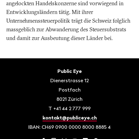
angelockten Handelskonzerne sind vorwiegend in
Entwicklungsländern tätig. Mit ihrer
Unternehmenssteuerpolitik trägt die Schweiz folglich
massgeblich zur Abwanderung des Steuersubstrats
und damit zur Ausbeutung dieser Länder bei.
Fusszeile
Kontakt
Public Eye
Dienerstrasse 12
Postfach
8021
Zürich
T
+41 44 2 777 999
kontakt@publiceye.ch
IBAN: CH69 0900 0000 8000 8885 4