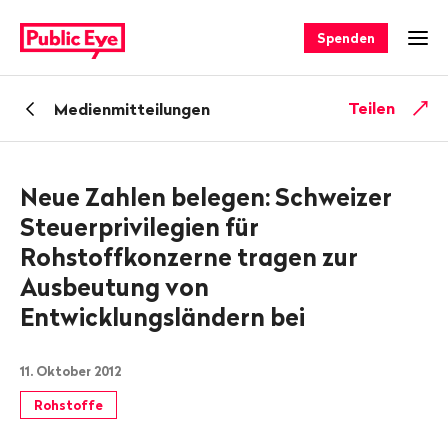
Navigieren
Schnellnavigation
auf
Spenden
Men
publiceye.ch
Zurück
Teilen
Medienmitteilungen
zu
Neue Zahlen belegen: Schweizer
Steuerprivilegien für
Rohstoffkonzerne tragen zur
Ausbeutung von
Entwicklungsländern bei
11. Oktober 2012
Rohstoffe