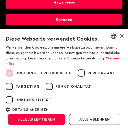
Newsletter
Spenden
×
Mitglied werden
Diese Webseite verwendet Cookies.
Wir verwenden Cookies, um unsere Website zu optimieren. Damit
ENGLISH
diese ausgespielt werden können, benötigen wir Ihre ausdrückliche
Einwilligung. Lesen Sie dazu unsere Datenschutzerklärung.
Weitere
DEUTSCH
Infos
FRANÇAIS
UNBEDINGT ERFORDERLICH
PERFORMANCE
TARGETING
FUNKTIONALITÄT
© 2026 Public Eye
UNKLASSIFIZIERT
Impressum
DETAILS ANZEIGEN
Datenschutzrichtlinie von Public Eye
ALLE AKZEPTIEREN
ALLE ABLEHNEN
AGB