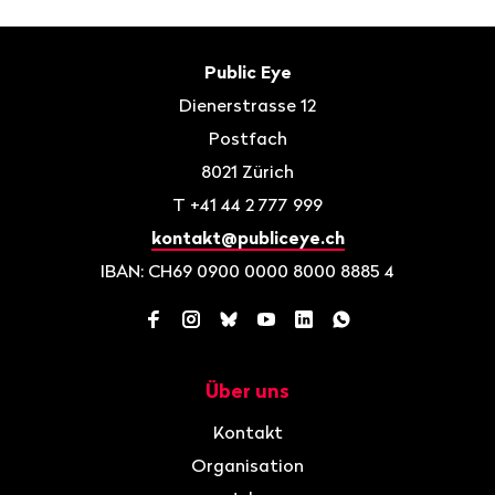
Fusszeile
Kontakt
Public Eye
Dienerstrasse 12
Postfach
8021
Zürich
T
+41 44 2 777 999
kontakt@publiceye.ch
IBAN: CH69 0900 0000 8000 8885 4
Facebook
Instagram
Bluesky
YouTube
LinkedIn
WhatsApp
Über uns
Navigation
Kontakt
Organisation