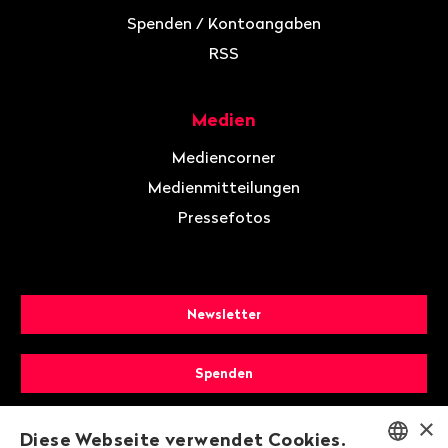
Spenden / Kontoangaben
RSS
Medien
Mediencorner
Medienmitteilungen
Pressefotos
Newsletter
Spenden
×
Mitglied werden
Diese Webseite verwendet Cookies.