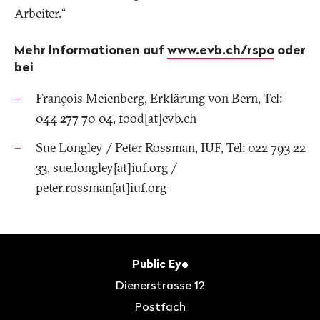
Arbeiter.“
Mehr Informationen auf
www.evb.ch/rspo
oder
bei
François Meienberg, Erklärung von Bern, Tel:
044 277 70 04, food[at]evb.ch
Sue Longley / Peter Rossman, IUF, Tel: 022 793 22
33, sue.longley[at]iuf.org /
peter.rossman[at]iuf.org
Fusszeile
Kontakt
Public Eye
Dienerstrasse 12
Postfach