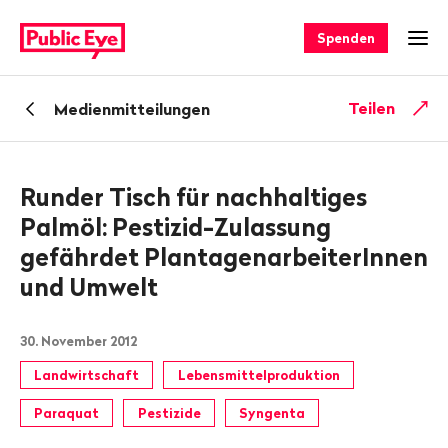
Navigieren
Schnellnavigation
auf
Spenden
Men
publiceye.ch
Zurück
Teilen
Medienmitteilungen
zu
Runder Tisch für nachhaltiges
Palmöl: Pestizid-Zulassung
gefährdet PlantagenarbeiterInnen
und Umwelt
30. November 2012
Landwirtschaft
Lebensmittelproduktion
Paraquat
Pestizide
Syngenta