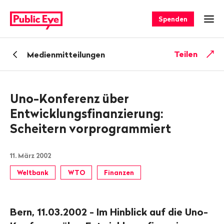
Navigieren
Schnellnavigation
auf
Spenden
Men
publiceye.ch
Zurück
Teilen
Medienmitteilungen
zu
Uno-Konferenz über
Entwicklungsfinanzierung:
Scheitern vorprogrammiert
11. März 2002
Weltbank
WTO
Finanzen
Bern, 11.03.2002 - Im Hinblick auf die Uno-