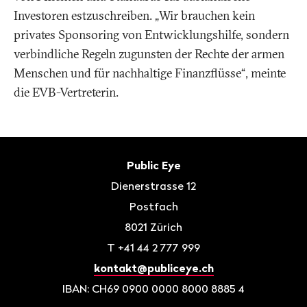
Investoren estzuschreiben. „Wir brauchen kein
privates Sponsoring von Entwicklungshilfe, sondern
verbindliche Regeln zugunsten der Rechte der armen
Menschen und für nachhaltige Finanzflüsse“, meinte
die EVB-Vertreterin.
Fusszeile
Kontakt
Public Eye
Dienerstrasse 12
Postfach
8021
Zürich
T
+41 44 2 777 999
kontakt@publiceye.ch
IBAN: CH69 0900 0000 8000 8885 4