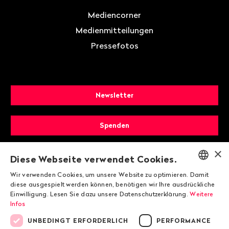
Mediencorner
Medienmitteilungen
Pressefotos
Newsletter
Spenden
×
Mitglied werden
Diese Webseite verwendet Cookies.
Wir verwenden Cookies, um unsere Website zu optimieren. Damit
ENGLISH
diese ausgespielt werden können, benötigen wir Ihre ausdrückliche
Einwilligung. Lesen Sie dazu unsere Datenschutzerklärung.
Weitere
DEUTSCH
Infos
FRANÇAIS
UNBEDINGT ERFORDERLICH
PERFORMANCE