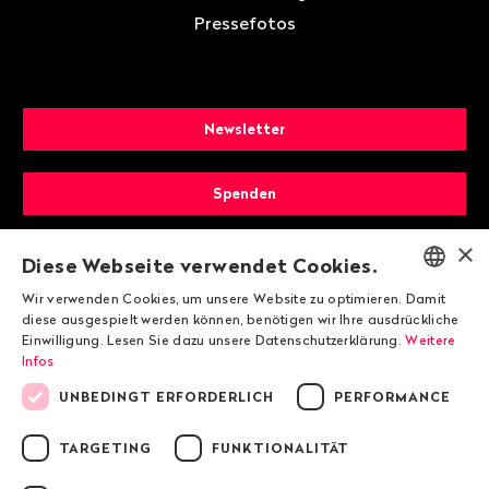
Pressefotos
Newsletter
Spenden
×
Mitglied werden
Diese Webseite verwendet Cookies.
Wir verwenden Cookies, um unsere Website zu optimieren. Damit
ENGLISH
diese ausgespielt werden können, benötigen wir Ihre ausdrückliche
Einwilligung. Lesen Sie dazu unsere Datenschutzerklärung.
Weitere
DEUTSCH
Infos
FRANÇAIS
UNBEDINGT ERFORDERLICH
PERFORMANCE
TARGETING
FUNKTIONALITÄT
© 2026 Public Eye