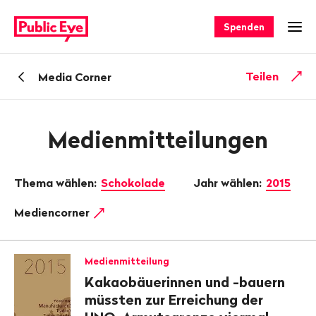
Navigieren
Schnellnavigation
auf
Spenden
Men
publiceye.ch
Zurück
Teilen
Media Corner
zu
Medienmitteilungen
Thema wählen:
Schokolade
Jahr wählen:
2015
Mediencorner
Medienmitteilung
Kakaobäuerinnen und -bauern
müssten zur Erreichung der