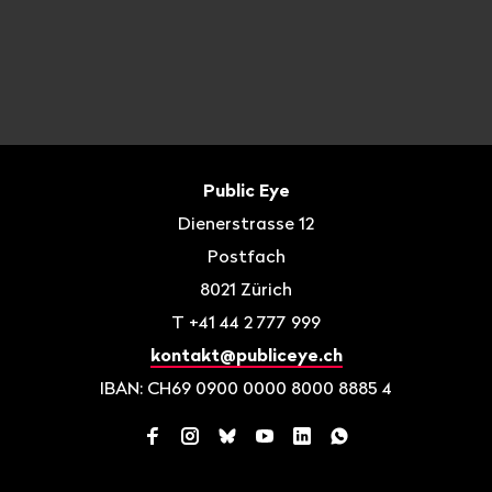
Fusszeile
Kontakt
Public Eye
Dienerstrasse 12
Postfach
8021
Zürich
T
+41 44 2 777 999
kontakt@publiceye.ch
IBAN: CH69 0900 0000 8000 8885 4
Facebook
Instagram
Bluesky
YouTube
LinkedIn
WhatsApp