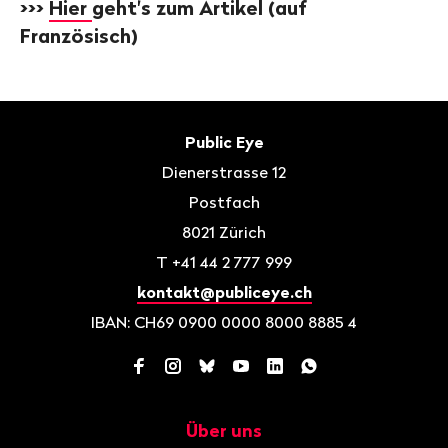
>>>
Hier
geht's zum Artikel (auf
Französisch)
Fusszeile
Kontakt
Public Eye
Dienerstrasse 12
Postfach
8021
Zürich
T
+41 44 2 777 999
kontakt@publiceye.ch
IBAN: CH69 0900 0000 8000 8885 4
Facebook
Instagram
Bluesky
YouTube
LinkedIn
WhatsApp
Über uns
Navigation