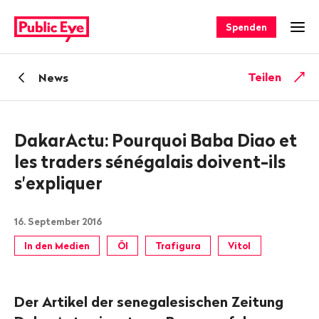
Navigieren
Schnellnavigation
auf
Spenden
Men
publiceye.ch
Zurück
Teilen
News
zu
DakarActu: Pourquoi Baba Diao et
les traders sénégalais doivent-ils
s'expliquer
16. September 2016
In den Medien
Öl
Trafigura
Vitol
Der Artikel der senegalesischen Zeitung