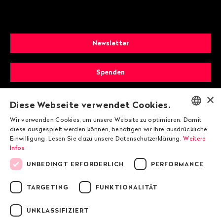
Newsletter
Spenden
×
Mitglied werden
Diese Webseite verwendet Cookies.
Wir verwenden Cookies, um unsere Website zu optimieren. Damit
ENGLISH
diese ausgespielt werden können, benötigen wir Ihre ausdrückliche
Einwilligung. Lesen Sie dazu unsere Datenschutzerklärung.
Weitere
DEUTSCH
Infos
FRANÇAIS
UNBEDINGT ERFORDERLICH
PERFORMANCE
TARGETING
FUNKTIONALITÄT
© 2026 Public Eye
UNKLASSIFIZIERT