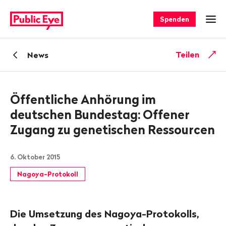
Navigieren
Schnellnavigation
auf
Spenden
Men
publiceye.ch
Zurück
Teilen
News
zu
Öffentliche Anhörung im
deutschen Bundestag: Offener
Zugang zu genetischen Ressourcen
6. Oktober 2015
Nagoya-Protokoll
Die Umsetzung des Nagoya-Protokolls,