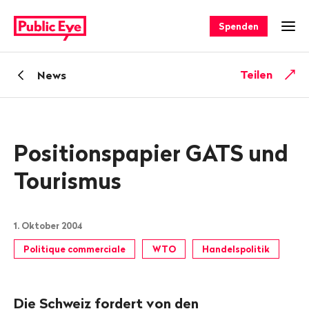
Navigieren
Schnellnavigation
auf
Spenden
Men
publiceye.ch
Zurück
Teilen
News
zu
Positionspapier GATS und
Tourismus
1. Oktober 2004
Politique commerciale
WTO
Handelspolitik
Die Schweiz fordert von den