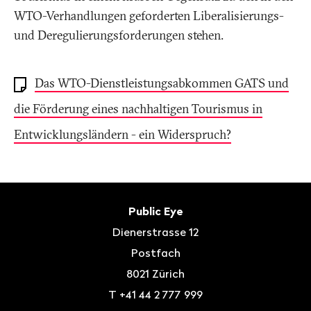
WTO-Verhandlungen geforderten Liberalisierungs-
und Deregulierungsforderungen stehen.
Das WTO-Dienstleistungsabkommen GATS und
die Förderung eines nachhaltigen Tourismus in
Entwicklungsländern - ein Widerspruch?
Fusszeile
Kontakt
Public Eye
Dienerstrasse 12
Postfach
8021
Zürich
T
+41 44 2 777 999