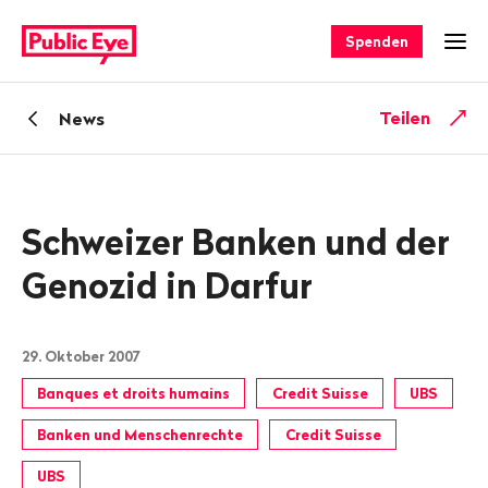
Navigieren
Schnellnavigation
auf
Spenden
Men
publiceye.ch
Zurück
Teilen
News
zu
Schweizer Banken und der
Genozid in Darfur
29. Oktober 2007
Banques et droits humains
Credit Suisse
UBS
Banken und Menschenrechte
Credit Suisse
UBS