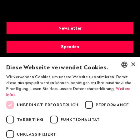
Newsletter
Spenden
×
Mitglied werden
Diese Webseite verwendet Cookies.
Wir verwenden Cookies, um unsere Website zu optimieren. Damit
ENGLISH
diese ausgespielt werden können, benötigen wir Ihre ausdrückliche
Einwilligung. Lesen Sie dazu unsere Datenschutzerklärung.
Weitere
DEUTSCH
Infos
FRANÇAIS
UNBEDINGT ERFORDERLICH
PERFORMANCE
TARGETING
FUNKTIONALITÄT
© 2026 Public Eye
UNKLASSIFIZIERT