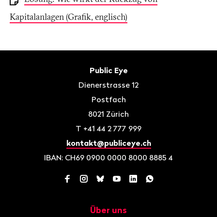
Kapitalanlagen (Grafik, englisch)
Fusszeile
Kontakt
Public Eye
Dienerstrasse 12
Postfach
8021
Zürich
T
+41 44 2 777 999
kontakt@publiceye.ch
IBAN: CH69 0900 0000 8000 8885 4
Facebook
Instagram
Bluesky
YouTube
LinkedIn
WhatsApp
Über uns
Navigation