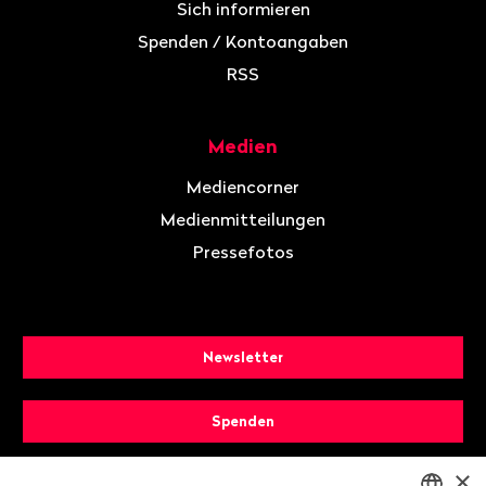
Sich informieren
Spenden / Kontoangaben
RSS
Medien
Mediencorner
Medienmitteilungen
Pressefotos
Newsletter
Spenden
×
Mitglied werden