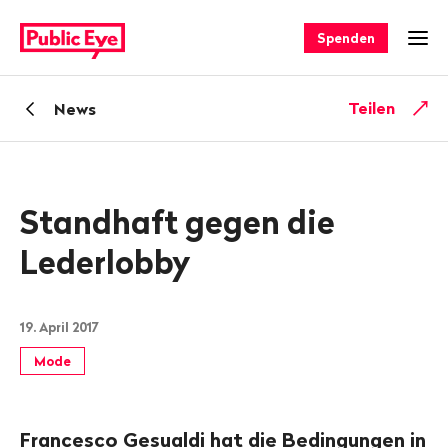
Navigieren
Schnellnavigation
auf
Spenden
Men
publiceye.ch
Zurück
Teilen
News
zu
Standhaft gegen die
Lederlobby
19. April 2017
Mode
Francesco Gesualdi hat die Bedingungen in