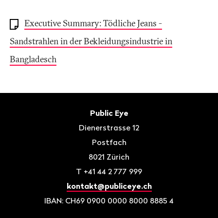
Executive Summary: Tödliche Jeans -
Sandstrahlen in der Bekleidungsindustrie in
Bangladesch
Fusszeile
Kontakt
Public Eye
Dienerstrasse 12
Postfach
8021
Zürich
T
+41 44 2 777 999
kontakt@publiceye.ch
IBAN: CH69 0900 0000 8000 8885 4