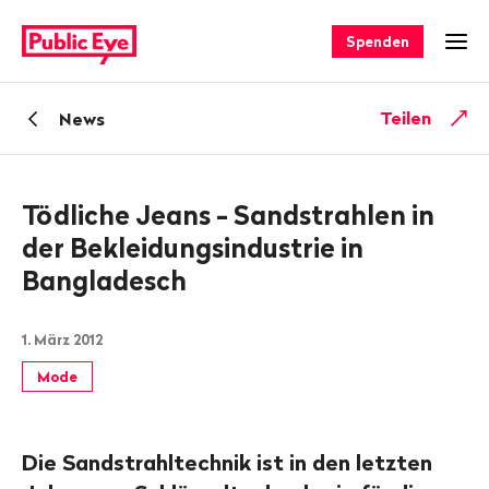
Navigieren
Schnellnavigation
auf
Spenden
Men
publiceye.ch
Zurück
Teilen
News
zu
Tödliche Jeans - Sandstrahlen in
der Bekleidungsindustrie in
Bangladesch
1. März 2012
Mode
Die Sandstrahltechnik ist in den letzten