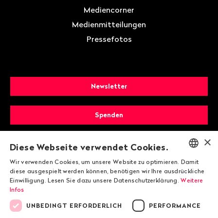
Mediencorner
Medienmitteilungen
Pressefotos
Newsletter
Spenden
×
Mitglied werden
Diese Webseite verwendet Cookies.
Wir verwenden Cookies, um unsere Website zu optimieren. Damit
ENGLISH
diese ausgespielt werden können, benötigen wir Ihre ausdrückliche
Einwilligung. Lesen Sie dazu unsere Datenschutzerklärung.
Weitere
DEUTSCH
Infos
FRANÇAIS
UNBEDINGT ERFORDERLICH
PERFORMANCE