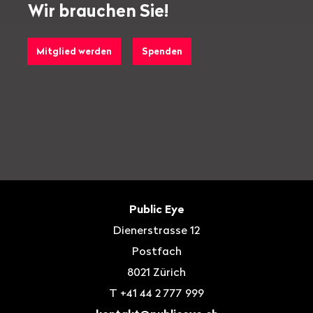
Wir brauchen Sie!
Mitglied werden
Spenden
Fusszeile
Kontakt
Public Eye
Dienerstrasse 12
Postfach
8021
Zürich
T
+41 44 2 777 999