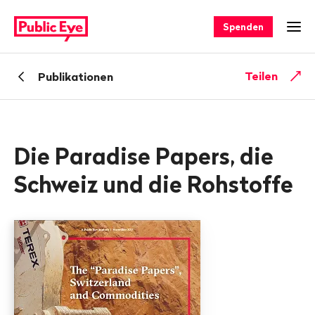
Navigieren
Schnellnavigation
auf
Spenden
Men
publiceye.ch
Zurück
Teilen
Publikationen
zu
Die Paradise Papers, die
Schweiz und die Rohstoffe