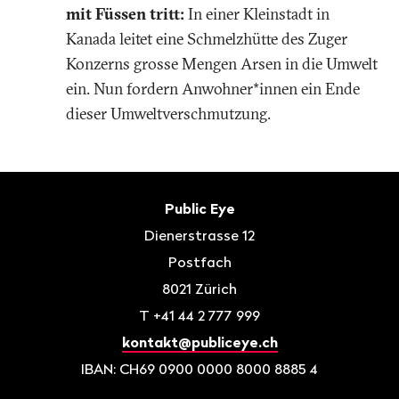
mit Füssen tritt:
In einer Kleinstadt in
Kanada leitet eine Schmelzhütte des Zuger
Konzerns grosse Mengen Arsen in die Umwelt
ein. Nun fordern Anwohner*innen ein Ende
dieser Umweltverschmutzung.
Fusszeile
Kontakt
Public Eye
Dienerstrasse 12
Postfach
8021
Zürich
T
+41 44 2 777 999
kontakt@publiceye.ch
IBAN: CH69 0900 0000 8000 8885 4