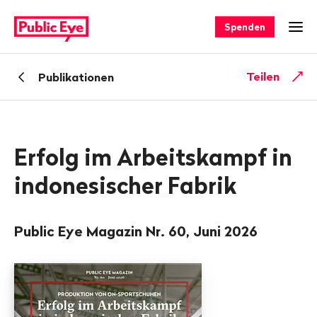
Navigieren
Schnellnavigation
auf
Spenden
Men
publiceye.ch
Zurück
Teilen
Publikationen
zu
Erfolg im Arbeitskampf in
indonesischer Fabrik
Public Eye Magazin Nr. 60, Juni 2026