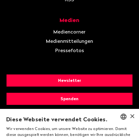
Medien
Mediencorner
Medienmitteilungen
Pressefotos
Newsletter
Spenden
×
Mitglied werden
Diese Webseite verwendet Cookies.
Wir verwenden Cookies, um unsere Website zu optimieren. Damit
ENGLISH
diese ausgespielt werden können, benötigen wir Ihre ausdrückliche