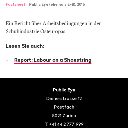
Factsheet
Public Eye (ehemals EvB), 2016
Ein Bericht über Arbeitsbedingungen in der
Schuhindustrie Osteuropas.
Lesen Sie auch:
Report: Labour on a Shoestring
Fusszeile
Kontakt
Public Eye
Dienerstrasse 12
Postfach
8021
Zürich
T
+41 44 2 777 999