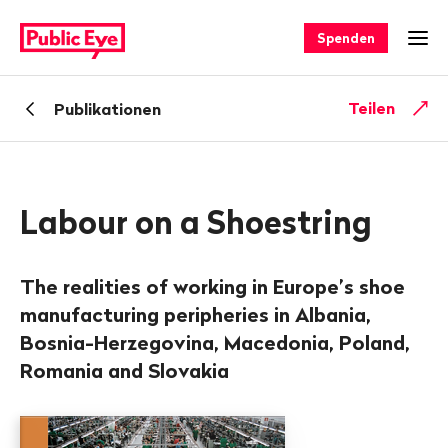
Navigieren
Schnellnavigation
auf
Spenden
Men
publiceye.ch
Zurück
Teilen
Publikationen
zu
Labour on a Shoestring
The realities of working in Europe’s shoe
manufacturing peripheries in Albania,
Bosnia-Herzegovina, Macedonia, Poland,
Romania and Slovakia