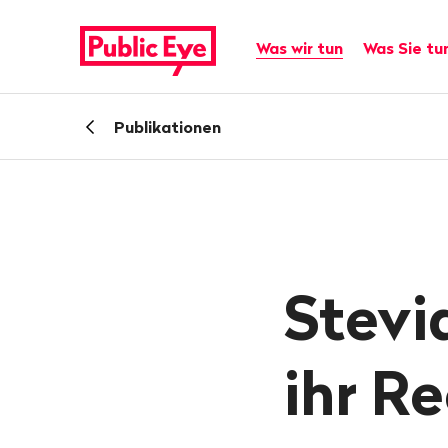
Navigieren
Schnellnavigation
auf
Hauptnavigation
Was wir tun
Was Sie tu
publiceye.ch
Zurück
Publikationen
zu
Stevi
ihr Re