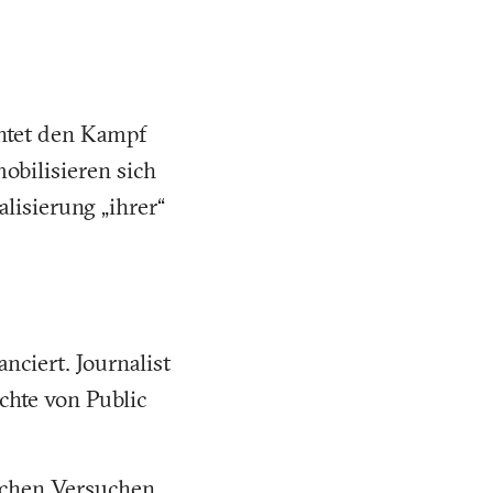
htet den Kampf
obilisieren sich
isierung „ihrer“
nciert. Journalist
chte von Public
ischen Versuchen