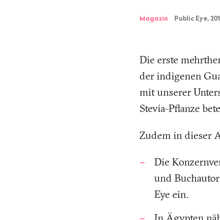
Magazin
Public Eye, 20
Die erste mehrthe
der indigenen Guar
mit unserer Unter
Stevia-Pflanze be
Zudem in dieser 
Die Konzernvera
und Buchautor 
Eye ein.
In Ägypten näh