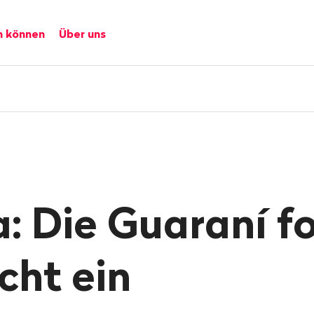
n können
Über uns
a: Die Guaraní f
cht ein