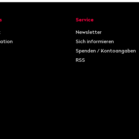
ion
s
Service
t
Newsletter
ation
Sich informieren
Spenden / Kontoangaben
RSS