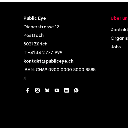
Fusszeile
Kontakt
Navigat
Public Eye
Über un
Dienerstrasse 12
Kontak
Postfach
Organis
8021
Zürich
Jobs
T
+41 44 2 777 999
kontakt@publiceye.ch
IBAN: CH69 0900 0000 8000 8885
4
Facebook
Instagram
Bluesky
YouTube
LinkedIn
WhatsApp