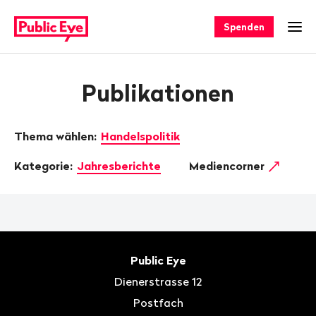
Navigieren
Schnellnavigation
auf
Spenden
Men
publiceye.ch
Publikationen
Thema wählen:
Handelspolitik
Kategorie:
Jahresberichte
Mediencorner
Fusszeile
Kontakt
Public Eye
Dienerstrasse 12
Postfach