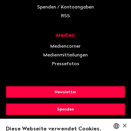
Spenden / Kontoangaben
RSS
Medien
Mediencorner
Medienmitteilungen
Pressefotos
Newsletter
Spenden
×
Mitglied werden
Diese Webseite verwendet Cookies.