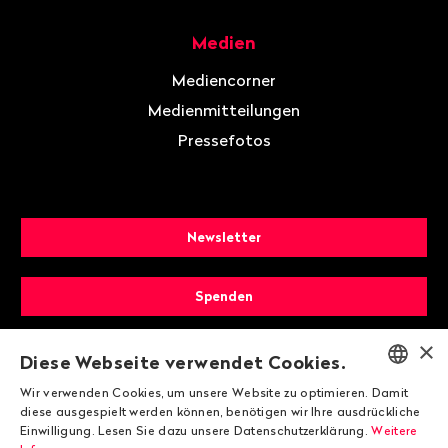
Medien
Mediencorner
Medienmitteilungen
Pressefotos
Newsletter
Spenden
×
Mitglied werden
Diese Webseite verwendet Cookies.
Wir verwenden Cookies, um unsere Website zu optimieren. Damit
ENGLISH
diese ausgespielt werden können, benötigen wir Ihre ausdrückliche
Einwilligung. Lesen Sie dazu unsere Datenschutzerklärung.
Weitere
DEUTSCH