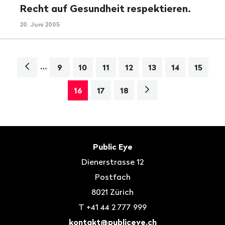
Recht auf Gesundheit respektieren.
20. Juni 2005
…
Navigation
9
10
11
12
13
14
15
Nächste
16
17
18
Seite>
Fusszeile
Kontakt
Public Eye
Dienerstrasse 12
Postfach
8021
Zürich
T
+41 44 2 777 999
kontakt@publiceye.ch