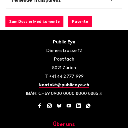
Zum Dossier Medikamente
Patente
Fusszeile
Kontakt
Public Eye
Dienerstrasse 12
Postfach
8021
Zürich
T
+41 44 2 777 999
kontakt@publiceye.ch
IBAN: CH69 0900 0000 8000 8885 4
Facebook
Instagram
Bluesky
YouTube
LinkedIn
WhatsApp
Über uns
Navigation