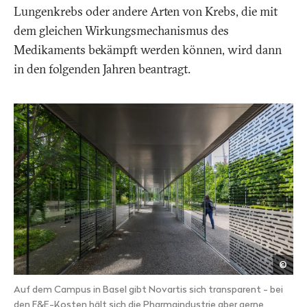
Lungenkrebs oder andere Arten von Krebs, die mit
dem gleichen Wirkungsmechanismus des
Medikaments bekämpft werden können, wird dann
in den folgenden Jahren beantragt.
Shut
©
Auf dem Campus in Basel gibt Novartis sich transparent - bei
den F&E-Kosten hält sich die Pharmaindustrie aber gerne