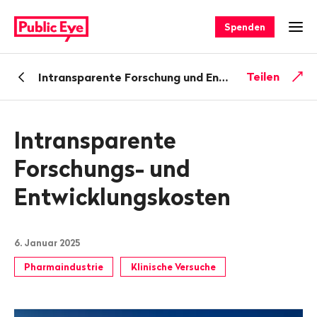
Navigieren
Schnellnavigation
auf
Spenden
Men
publiceye.ch
Zurück
Teilen
Intransparente Forschung und Entwicklung von Medikamenten
zu
Intransparente
Forschungs- und
Entwicklungskosten
6. Januar 2025
Pharmaindustrie
Klinische Versuche