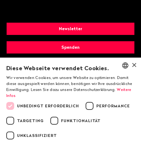
Newsletter
Spenden
×
Mitglied werden
Diese Webseite verwendet Cookies.
Wir verwenden Cookies, um unsere Website zu optimieren. Damit
ENGLISH
diese ausgespielt werden können, benötigen wir Ihre ausdrückliche
Einwilligung. Lesen Sie dazu unsere Datenschutzerklärung.
Weitere
DEUTSCH
Infos
FRANÇAIS
UNBEDINGT ERFORDERLICH
PERFORMANCE
TARGETING
FUNKTIONALITÄT
© 2026 Public Eye
UNKLASSIFIZIERT