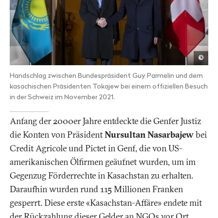
Keys
©
/
Salv
Handschlag zwischen Bundespräsident Guy Parmelin und dem
Di
Nolfi
kasachischen Präsidenten Tokajew bei einem offiziellen Besuch
in der Schweiz im November 2021.
Anfang der 2000er Jahre entdeckte die Genfer Justiz
die Konten von Präsident
Nursultan Nasarbajew
bei
Credit Agricole und Pictet in Genf, die von US-
amerikanischen Ölfirmen geäufnet wurden, um im
Gegenzug Förderrechte in Kasachstan zu erhalten.
Daraufhin wurden rund 115 Millionen Franken
gesperrt. Diese erste «Kasachstan-Affäre» endete mit
der Rückzahlung dieser Gelder an NGOs vor Ort