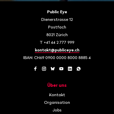
Fusszeile
Kontakt
Public Eye
Dienerstrasse 12
Postfach
8021
Zürich
T
+41 44 2 777 999
kontakt@publiceye.ch
IBAN: CH69 0900 0000 8000 8885 4
Facebook
Instagram
Bluesky
YouTube
LinkedIn
WhatsApp
Über uns
Navigation
Kontakt
Organisation
Jobs