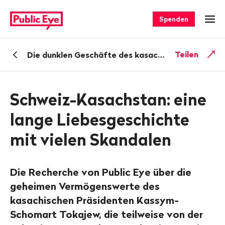
Navigieren
Schnellnavigation
auf
Spenden
Men
publiceye.ch
Zurück
Teilen
Die dunklen Geschäfte des kasachischen Präsidenten liefen über die Schweiz
zu
Schweiz-Kasachstan: eine
lange Liebesgeschichte
mit vielen Skandalen
Die Recherche von Public Eye über die
geheimen Vermögenswerte des
kasachischen Präsidenten Kassym-
Schomart Tokajew, die teilweise von der