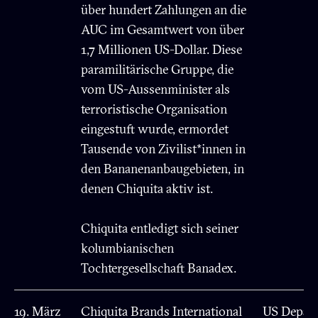
über hundert Zahlungen an die
AUC im Gesamtwert von über
1,7 Millionen US-Dollar. Diese
paramilitärische Gruppe, die
vom US-Aussenminister als
terroristische Organisation
eingestuft wurde, ermordet
Tausende von Zivilist*innen in
den Bananenanbaugebieten, in
denen Chiquita aktiv ist.
Chiquita entledigt sich seiner
kolumbianischen
Tochtergesellschaft Banadex.
19. März
Chiquita Brands International
US Depart