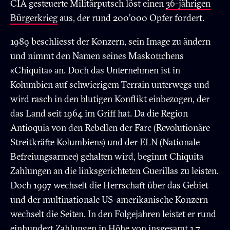
CIA gesteuerte Militärputsch löst einen
36-jährigen
Bürgerkrieg
aus, der rund 200’000 Opfer fordert.
1989 beschliesst der Konzern, sein Image zu ändern
und nimmt den Namen seines Maskottchens
«Chiquita» an. Doch das Unternehmen ist in
Kolumbien auf schwierigem Terrain unterwegs und
wird rasch in den blutigen Konflikt einbezogen, der
das Land seit 1964 im Griff hat. Da die Region
Antioquia von den Rebellen der Farc (Revolutionäre
Streitkräfte Kolumbiens) und der ELN (Nationale
Befreiungsarmee) gehalten wird, beginnt Chiquita
Zahlungen an die linksgerichteten Guerillas zu leisten.
Doch 1997 wechselt die Herrschaft über das Gebiet
und der multinationale US-amerikanische Konzern
wechselt die Seiten. In den Folgejahren leistet er rund
einhundert Zahlungen in Höhe von insgesamt 1,7