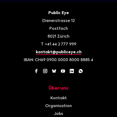
Fusszeile
Kontakt
Public Eye
Dienerstrasse 12
Postfach
8021
Zürich
T
+41 44 2 777 999
kontakt@publiceye.ch
IBAN: CH69 0900 0000 8000 8885 4
Facebook
Instagram
Bluesky
YouTube
LinkedIn
WhatsApp
Über uns
Navigation
Kontakt
Organisation
Jobs