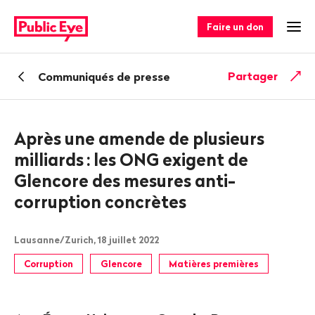
Naviguer
Navigation
sur
rapide
Faire un don
Ouv
publiceye.ch
Retour
Partager
Communiqués de presse
Après une amende de plusieurs
milliards
: les ONG exigent de
Glencore des mesures anti-
corruption concrètes
Lausanne/Zurich, 18 juillet 2022
Corruption
Glencore
Matières premières