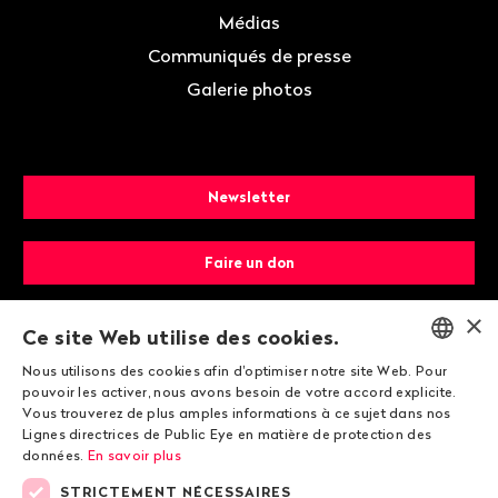
Médias
Communiqués de presse
Galerie photos
Newsletter
Faire un don
×
Devenir membre
Ce site Web utilise des cookies.
Nous utilisons des cookies afin d'optimiser notre site Web. Pour
ENGLISH
pouvoir les activer, nous avons besoin de votre accord explicite.
Vous trouverez de plus amples informations à ce sujet dans nos
DEUTSCH
Lignes directrices de Public Eye en matière de protection des
données.
En savoir plus
FRANÇAIS
STRICTEMENT NÉCESSAIRES