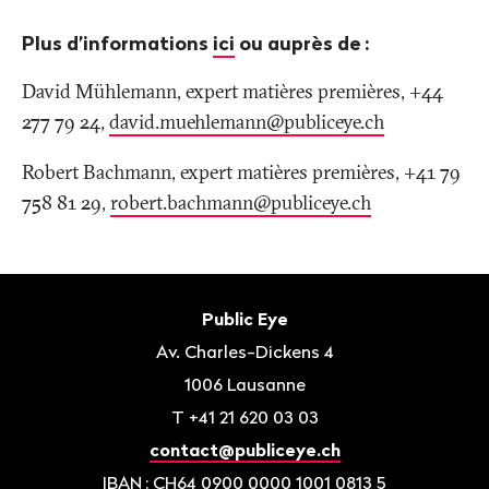
Plus d’informations
ici
ou auprès de
:
David Mühlemann, expert matières premières, +44
277 79 24,
david.muehlemann@publiceye
.
ch
Robert Bachmann, expert matières premières, +41 79
758 81 29,
robert.bachmann@publiceye
.
ch
Bas
de
Contact
Public Eye
page
Av. Charles-Dickens 4
1006
Lausanne
T
+41 21 620 03 03
contact@publiceye.ch
IBAN
: CH64 0900 0000 1001 0813 5