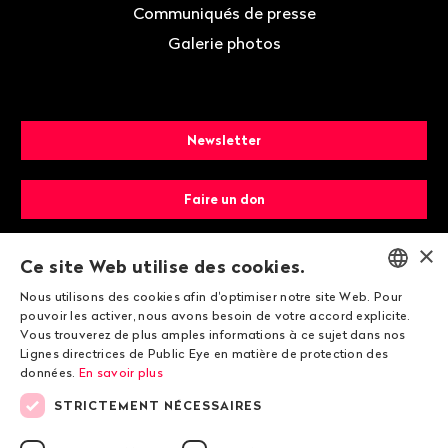
Communiqués de presse
Galerie photos
Newsletter
Faire un don
×
Devenir membre
Ce site Web utilise des cookies.
Nous utilisons des cookies afin d'optimiser notre site Web. Pour
ENGLISH
pouvoir les activer, nous avons besoin de votre accord explicite.
Vous trouverez de plus amples informations à ce sujet dans nos
DEUTSCH
Lignes directrices de Public Eye en matière de protection des
données.
En savoir plus
FRANÇAIS
STRICTEMENT NÉCESSAIRES