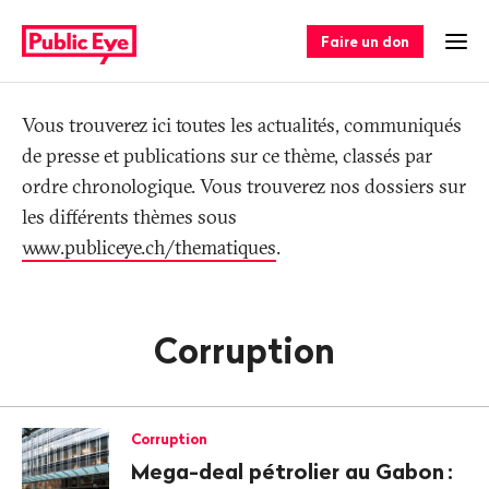
Naviguer
Navigation
sur
rapide
Faire un don
Ouv
publiceye.ch
Tag
Vous trouverez ici toutes les actualités, communiqués
de presse et publications sur ce thème, classés par
ordre chronologique. Vous trouverez nos dossiers sur
les différents thèmes sous
www.publiceye.ch/thematiques
.
Corruption
Corruption
Mega-deal pétrolier au Gabon
: