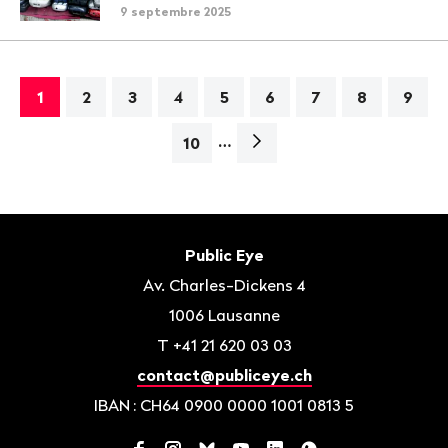
9 septembre 2025
1
2
3
4
5
6
7
8
9
…
Page
10
suivante>
Bas
de
Contact
Public Eye
page
Av. Charles-Dickens 4
1006
Lausanne
T
+41 21 620 03 03
contact@publiceye.ch
IBAN
: CH64 0900 0000 1001 0813 5
Facebook
Instagram
Bluesky
YouTube
LinkedIn
WhatsApp