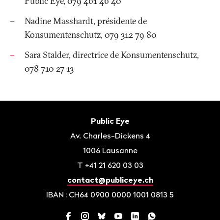
Public Eye, 079 461 46 40
Nadine Masshardt, présidente de
Konsumentenschutz, 079 312 79 80
Sara Stalder, directrice de Konsumentenschutz,
078 710 27 13
Bas
de
Contact
Public Eye
page
Av. Charles-Dickens 4
1006
Lausanne
T
+41 21 620 03 03
contact@publiceye.ch
IBAN
: CH64 0900 0000 1001 0813 5
Facebook
Instagram
Bluesky
YouTube
LinkedIn
WhatsApp