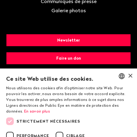
Communiqués de presse
Galerie photos
Newsletter
Faire un don
×
Devenir membre
Ce site Web utilise des cookies.
Nous utilisons des cookies afin d'optimiser notre site Web. Pour
ENGLISH
pouvoir les activer, nous avons besoin de votre accord explicite.
Vous trouverez de plus amples informations à ce sujet dans nos
DEUTSCH
Lignes directrices de Public Eye en matière de protection des
données.
En savoir plus
FRANÇAIS
STRICTEMENT NÉCESSAIRES
© 2026 Public Eye
PERFORMANCE
CIBLAGE