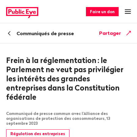
Naviguer
Navigation
sur
rapide
Faire un don
Ouv
publiceye.ch
Retour
Partager
Communiqués de presse
Frein à la réglementation
: le
Parlement ne veut pas privilégier
les intérêts des grandes
entreprises dans la Constitution
fédérale
Communiqué de presse commun avec l'Alliance des
organisations de protection des consommateurs, 13
septembre 2023
Régulation des entreprises