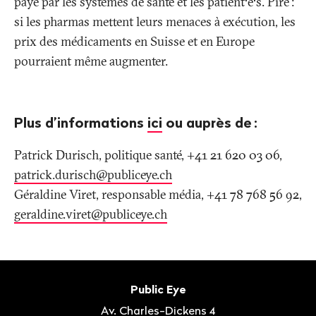
payé par les systèmes de santé et les patient·e·s. Pire
:
si les pharmas mettent leurs menaces à exécution, les
prix des médicaments en Suisse et en Europe
pourraient même augmenter.
Plus d’informations
ici
ou auprès de
:
Patrick Durisch, politique santé, +41 21 620 03 06,
patrick.durisch@publiceye.ch
Géraldine Viret, responsable média, +41 78 768 56 92,
geraldine.viret@publiceye.ch
Bas
de
Contact
Public Eye
page
Av. Charles-Dickens 4