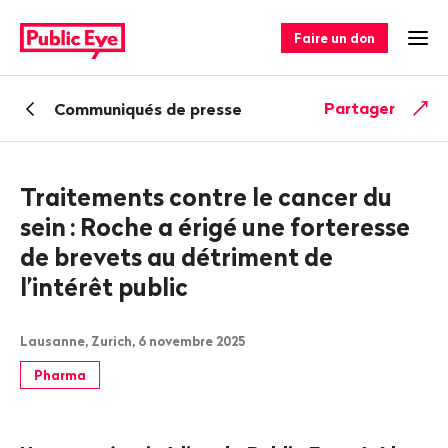
Naviguer
Navigation
sur
rapide
Faire un don
Ouv
publiceye.ch
Retour
Partager
Communiqués de presse
Traitements contre le cancer du
sein
: Roche a érigé une forteresse
de brevets au détriment de
l’intérêt public
Lausanne, Zurich, 6 novembre 2025
Pharma