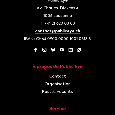
Public Eye
page
Av. Charles-Dickens 4
1006
Lausanne
T
+41 21 620 03 03
contact@publiceye.ch
IBAN
: CH64 0900 0000 1001 0813 5
Facebook
Instagram
Bluesky
YouTube
LinkedIn
WhatsApp
À propos de Public Eye
Navigation
Contact
Organisation
Postes vacants
Service