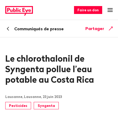
Naviguer
Navigation
sur
rapide
Faire un don
Ouv
publiceye.ch
Retour
Partager
Communiqués de presse
Le chlorothalonil de
Syngenta pollue l’eau
potable au Costa Rica
Lausanne, Lausanne, 23 juin 2023
Pesticides
Syngenta