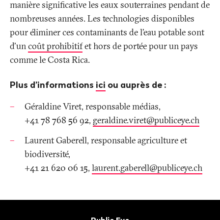
manière significative les eaux souterraines pendant de
nombreuses années. Les technologies disponibles
pour éliminer ces contaminants de l'eau potable sont
d'un
coût prohibitif
et hors de portée pour un pays
comme le Costa Rica.
Plus d’informations
ici
ou auprès de
:
Géraldine Viret, responsable médias,
+41 78 768 56 92,
geraldine.viret@publiceye.ch
Laurent Gaberell, responsable agriculture et
biodiversité,
+41 21 620 06 15,
laurent.gaberell@publiceye.ch
Bas
de
Contact