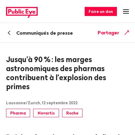
Naviguer
Navigation
sur
rapide
Faire un don
Ouv
publiceye.ch
Retour
Partager
Communiqués de presse
Jusqu’à 90
%
: les marges
astronomiques des pharmas
contribuent à l’explosion des
primes
Lausanne/Zurich, 12 septembre 2022
Pharma
Novartis
Roche