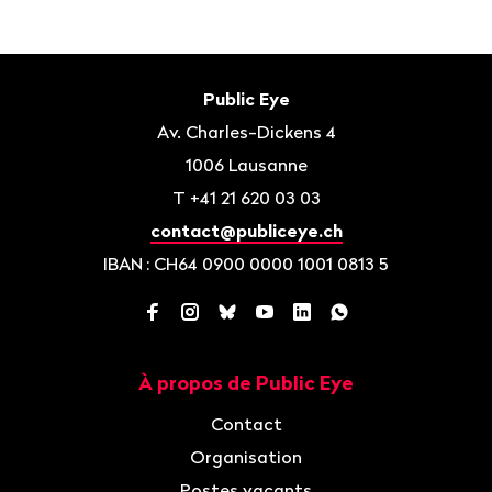
Bas
de
Contact
Public Eye
page
Av. Charles-Dickens 4
1006
Lausanne
T
+41 21 620 03 03
contact@publiceye.ch
IBAN
: CH64 0900 0000 1001 0813 5
Facebook
Instagram
Bluesky
YouTube
LinkedIn
WhatsApp
À propos de Public Eye
Navigation
Contact
Organisation
Postes vacants