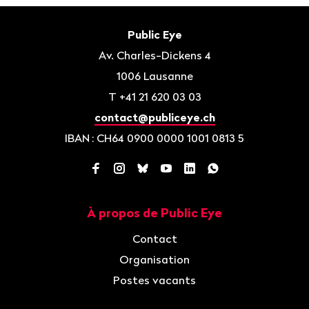
Bas
de
Contact
Public Eye
page
Av. Charles-Dickens 4
1006
Lausanne
T
+41 21 620 03 03
contact@publiceye.ch
IBAN
: CH64 0900 0000 1001 0813 5
Facebook
Instagram
Bluesky
YouTube
LinkedIn
WhatsApp
À propos de Public Eye
Navigation
Contact
Organisation
Postes vacants