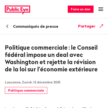
Naviguer
Navigation
sur
rapide
Faire un don
Ouv
publiceye.ch
Retour
Partager
Communiqués de presse
Politique commerciale
: le Conseil
fédéral impose un deal avec
Washington et rejette la révision
de la loi sur l’économie extérieure
Lausanne, Zurich, 12 décembre 2025
Politique commerciale