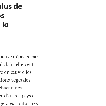
plus de
·s
 la
itiative déposée par
l clair
: elle veut
re en œuvre les
tions végétales
 chacun des
c d’autres pays et
végétales conformes