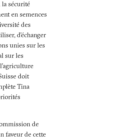
la sécurité
ement en semences
iversité des
iliser, d'échanger
ons unies sur les
l sur les
l’agriculture
Suisse doit
mplète Tina
riorités
Commission de
en faveur de cette