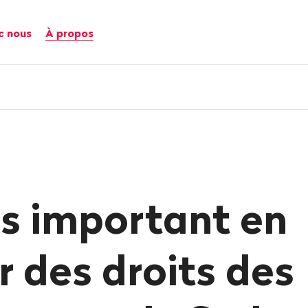
c nous
À propos
s important en
r des droits des