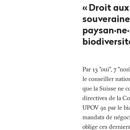
«
Droit au
souverainet
paysan·ne·s
biodiversit
Par 13 "oui", 7 "no
le conseiller nati
que la Suisse ne c
directives de la C
UPOV 91 par le bia
mandats de négocia
oblige ces dernier