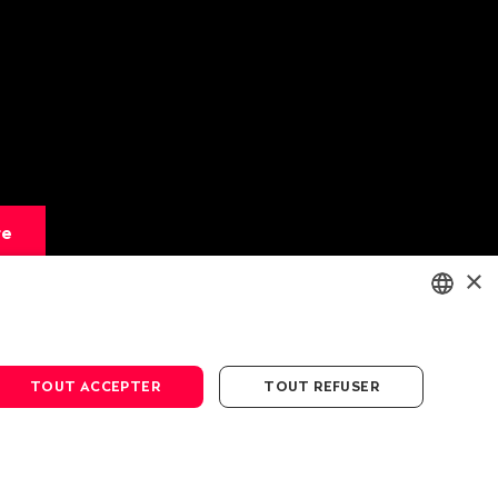
re
×
ENGLISH
DEUTSCH
TOUT ACCEPTER
TOUT REFUSER
FRANÇAIS
n des données
Conditions générales