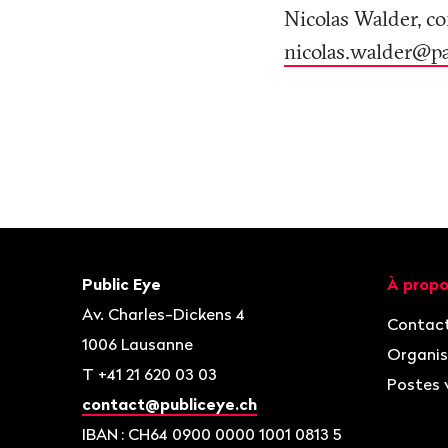
Nicolas Walder, co
nicolas.walder@pa
Bas
de
page
Contact
Navigat
Public Eye
À propo
Av. Charles-Dickens 4
Contac
1006
Lausanne
Organis
T
+41 21 620 03 03
Postes 
contact@publiceye.ch
IBAN
: CH64 0900 0000 1001 0813 5