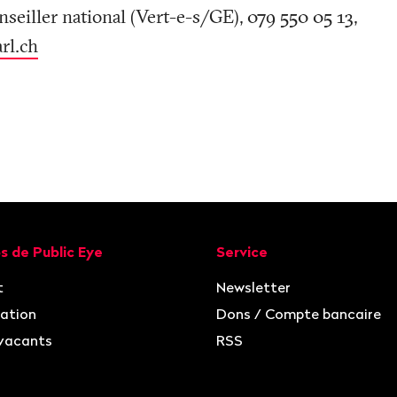
nseiller national (Vert-e-s/GE), 079 550 05 13,
rl
.
ch
ion
s de Public Eye
Service
t
Newsletter
ation
Dons / Compte bancaire
vacants
RSS