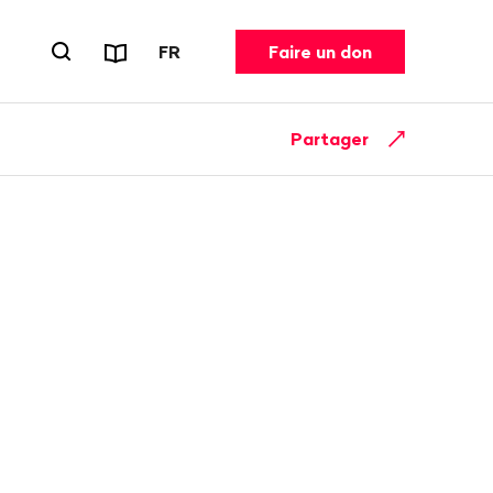
Rapports et dépliants
CHANGER DE LANGUE. LANGUE ACT
FR
Faire un don
Ouvrir le formulaire de recherche
Partager