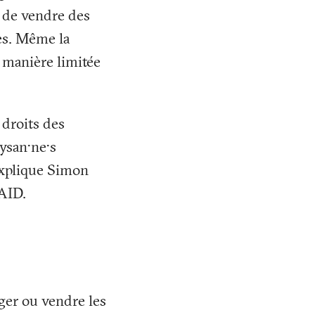
u de vendre des
ées. Même la
e manière limitée
 droits des
aysan·ne·s
explique Simon
AID.
nger ou vendre les