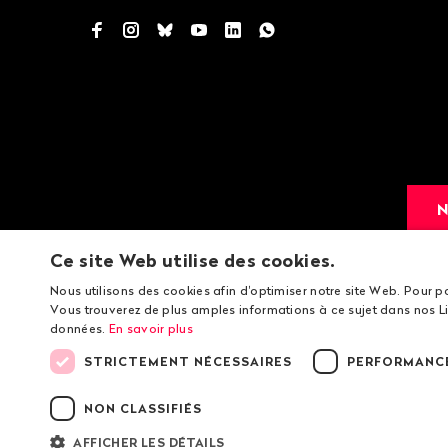
Facebook
Instagram
Bluesky
YouTube
LinkedIn
WhatsApp
N
Ce site Web utilise des cookies.
Nous utilisons des cookies afin d'optimiser notre site Web. Pour p
Vous trouverez de plus amples informations à ce sujet dans nos Li
données.
En savoir plus
STRICTEMENT NÉCESSAIRES
PERFORMANC
© 2026 Public Eye
Ment
NON CLASSIFIÉS
AFFICHER LES DÉTAILS