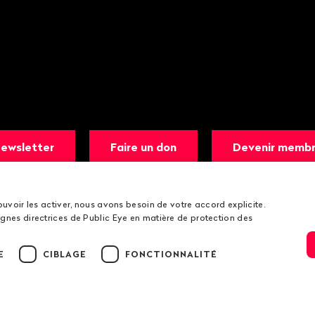
ewsletter
Faire un don
Devenir memb
ouvoir les activer, nous avons besoin de votre accord explicite.
gnes directrices de Public Eye en matière de protection des
E
CIBLAGE
FONCTIONNALITÉ
ions légales
Lignes directrices de Public Eye en matière de protectio