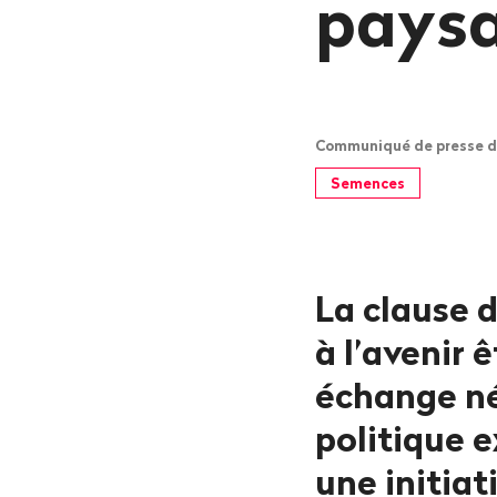
paysa
Communiqué de presse de 
Semences
La clause d
à l’avenir 
échange né
politique 
une initiat