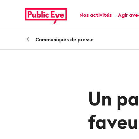
Naviguer
Navigation
sur
rapide
Navigation principale
Nos activités
Agir ave
publiceye.ch
Retour
Communiqués de presse
Un pa
faveu