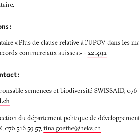
taire.
ons
:
taire «
Plus de clause relative à l'UPOV dans les m
accords commerciaux suisses
» -
22.492
ntact
:
ponsable semences et biodiversité SWISSAID, 076 
d
.
ch
ection du département politique de développement 
, 076 516 59 57,
tina.goethe@heks
.
ch