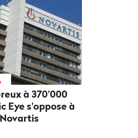
s
reux à 370’000
ic Eye s'oppose à
 Novartis