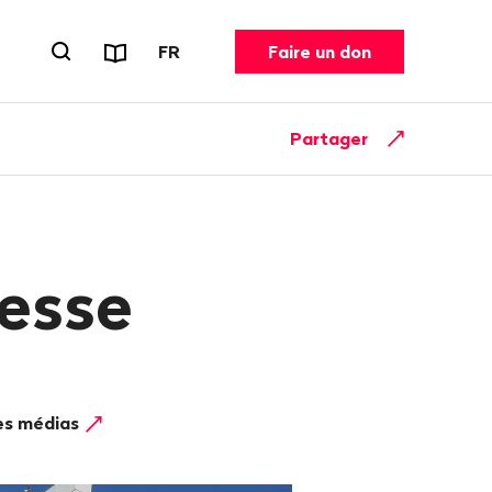
Rapports et dépliants
CHANGER DE LANGUE. LANGUE ACT
FR
Faire un don
Ouvrir le formulaire de recherche
Partager
esse
les médias