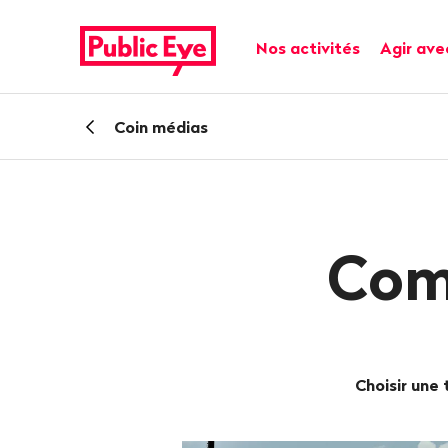
Naviguer
Navigation
sur
rapide
Navigation principale
Nos activités
Agir ave
publiceye.ch
Retour
Coin médias
Com
Choisir une