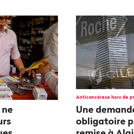
Anticancéreux hors de pr
 ne
Une demande
urs
obligatoire p
ues
remise à Ala