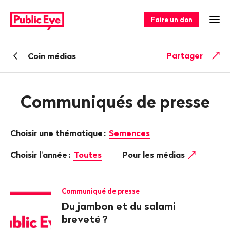
Naviguer
Navigation
sur
rapide
Faire un don
Ouv
publiceye.ch
Retour
Partager
Coin médias
Communiqués de presse
Choisir une thématique
:
Semences
Choisir l'année
:
Toutes
Pour les médias
Communiqué de presse
Du jambon et du salami
breveté
?