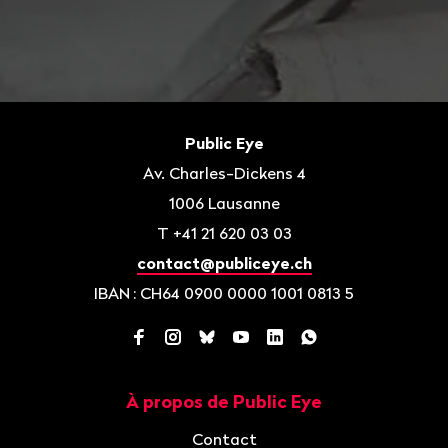
Bas
de
Contact
Public Eye
page
Av. Charles-Dickens 4
1006
Lausanne
T
+41 21 620 03 03
contact@publiceye.ch
IBAN
: CH64 0900 0000 1001 0813 5
Facebook
Instagram
Bluesky
YouTube
LinkedIn
WhatsApp
À propos de Public Eye
Navigation
Contact