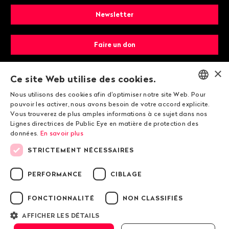
Newsletter
Faire un don
×
Devenir membre
Ce site Web utilise des cookies.
Nous utilisons des cookies afin d'optimiser notre site Web. Pour
ENGLISH
pouvoir les activer, nous avons besoin de votre accord explicite.
Vous trouverez de plus amples informations à ce sujet dans nos
DEUTSCH
Lignes directrices de Public Eye en matière de protection des
données.
En savoir plus
FRANÇAIS
STRICTEMENT NÉCESSAIRES
© 2026 Public Eye
PERFORMANCE
CIBLAGE
FONCTIONNALITÉ
NON CLASSIFIÉS
Mentions légales
Lignes directrices de Public Eye en matière de
AFFICHER LES DÉTAILS
protection des données