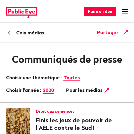
Naviguer
Navigation
sur
rapide
Faire un don
Ouv
publiceye.ch
Retour
Partager
Coin médias
Communiqués de presse
Choisir une thématique
:
Toutes
Choisir l'année
:
2020
Pour les médias
Droit aux semences
Finis les jeux de pouvoir de
l'AELE contre le Sud
!