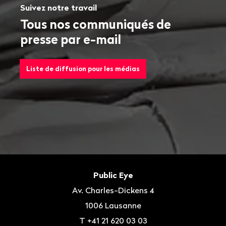
Suivez notre travail
Tous nos communiqués de
presse par e-mail
Liste de diffusion pour les médias
Bas
de
Contact
Public Eye
page
Av. Charles-Dickens 4
1006
Lausanne
T
+41 21 620 03 03