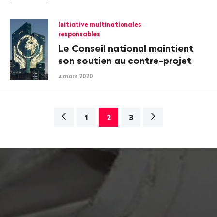
Initiative multinationales
responsables
Le Conseil national maintient
son soutien au contre-projet
4 mars 2020
Navigation
Page
1
2
3
suivante>