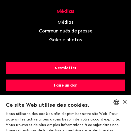
Médias
Médias
Communiqués de presse
Galerie photos
Newsletter
Faire un don
×
Devenir membre
Ce site Web utilise des cookies.
Nous utilisons des cookies afin d'optimiser notre site Web. Pour
ENGLISH
pouvoir les activer, nous avons besoin de votre accord explicite.
Vous trouverez de plus amples informations à ce sujet dans nos
DEUTSCH
Lignes directrices de Public Eye en matière de protection des