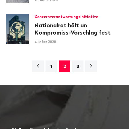
Konzernverantwortungsinitiative
Nationalrat hält an
Kompromiss-Vorschlag fest
4. März 2020
Navigation
Nächste
1
2
3
Seite>