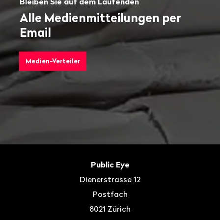
Bleiben Sie auf dem Laufenden
Alle Medienmitteilungen per
Email
Medien-Verteiler
Fusszeile
Kontakt
Public Eye
Dienerstrasse 12
Postfach
8021
Zürich