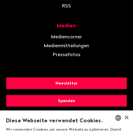
RSS
Medien
Mediencorner
Medienmitteilungen
Pressefotos
Newsletter
Spenden
×
Mitglied werden
Diese Webseite verwendet Cookies.
Wir verwenden Cookies, um unsere Website zu optimieren. Damit