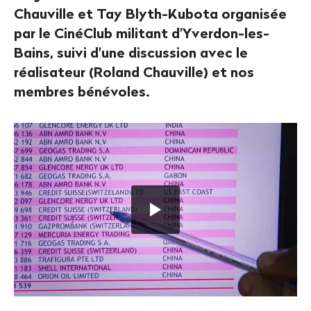
Chauville et Tay Blyth-Kubota organisée
par le CinéClub militant d'Yverdon-les-
Bains, suivi d'une discussion avec le
réalisateur (Roland Chauville) et nos
membres bénévoles.
Lancer
la
vidéo
"Genève,
du
pétrole
à
tout
prix_TEASER_EN_SUB".
Appuyer
sur
ENTER
pour
lancer