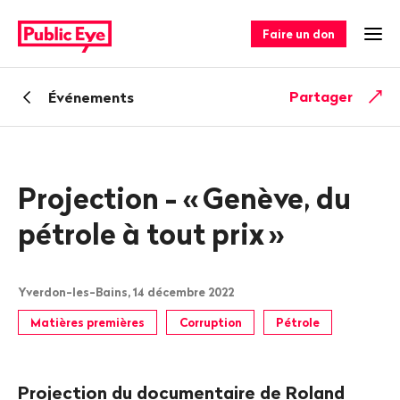
Naviguer
Navigation
sur
rapide
Faire un don
Ouv
publiceye.ch
Retour
Partager
Événements
Projection - «
Genève, du
pétrole à tout prix
»
Yverdon-les-Bains, 14 décembre 2022
Matières premières
Corruption
Pétrole
Projection du documentaire de Roland