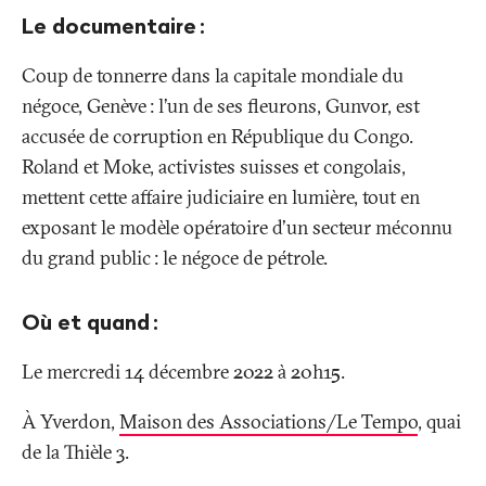
le
Le documentaire
:
lecteur
YouTube.
Coup de tonnerre dans la capitale mondiale du
Contrôler
négoce, Genève
: l’un de ses fleurons, Gunvor, est
le
lecteur
accusée de corruption en République du Congo.
avec
Roland et Moke, activistes suisses et congolais,
la
touche
mettent cette affaire judiciaire en lumière, tout en
TAB.
exposant le modèle opératoire d'un secteur méconnu
du grand public
: le négoce de pétrole.
Où et quand
:
Le mercredi 14 décembre 2022 à 20h15.
À Yverdon,
Maison des Associations/Le Tempo
, quai
de la Thièle 3.