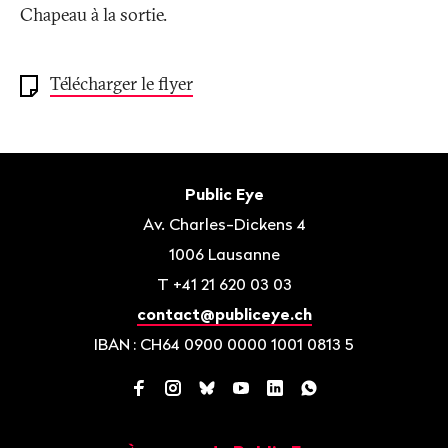
Chapeau à la sortie.
Télécharger le flyer
Bas
de
Contact
Public Eye
page
Av. Charles-Dickens 4
1006
Lausanne
T
+41 21 620 03 03
contact@publiceye.ch
IBAN
: CH64 0900 0000 1001 0813 5
Facebook
Instagram
Bluesky
YouTube
LinkedIn
WhatsApp