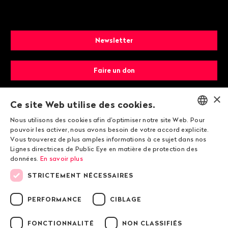
Newsletter
Faire un don
×
Devenir membre
Ce site Web utilise des cookies.
Nous utilisons des cookies afin d'optimiser notre site Web. Pour
ENGLISH
pouvoir les activer, nous avons besoin de votre accord explicite.
Vous trouverez de plus amples informations à ce sujet dans nos
DEUTSCH
Lignes directrices de Public Eye en matière de protection des
données.
En savoir plus
FRANÇAIS
STRICTEMENT NÉCESSAIRES
© 2026 Public Eye
PERFORMANCE
CIBLAGE
FONCTIONNALITÉ
NON CLASSIFIÉS