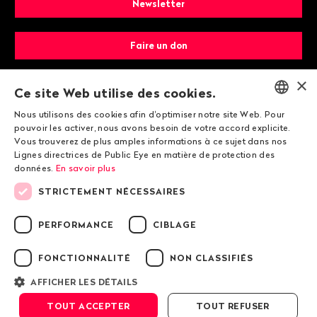
Newsletter
Faire un don
×
Devenir membre
Ce site Web utilise des cookies.
Nous utilisons des cookies afin d'optimiser notre site Web. Pour
ENGLISH
pouvoir les activer, nous avons besoin de votre accord explicite.
Vous trouverez de plus amples informations à ce sujet dans nos
DEUTSCH
Lignes directrices de Public Eye en matière de protection des
données.
En savoir plus
FRANÇAIS
STRICTEMENT NÉCESSAIRES
© 2026 Public Eye
PERFORMANCE
CIBLAGE
FONCTIONNALITÉ
NON CLASSIFIÉS
Mentions légales
Lignes directrices de Public Eye en matière de
AFFICHER LES DÉTAILS
protection des données
TOUT ACCEPTER
TOUT REFUSER
Conditions générales