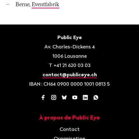
Berne,
Eventfabrik
Bas
de
Contact
Public Eye
page
Av. Charles-Dickens 4
1006
Lausanne
T
+41 21 620 03 03
contact@publiceye.ch
IBAN
: CH64 0900 0000 1001 0813 5
Facebook
Instagram
Bluesky
YouTube
LinkedIn
WhatsApp
À propos de Public Eye
Navigation
Contact
Organisation