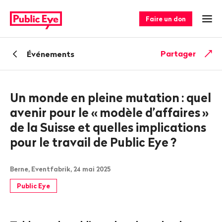
Naviguer
Navigation
sur
rapide
Faire un don
Ouv
publiceye.ch
Retour
Partager
Événements
Un monde en pleine mutation
: quel
avenir pour le «
modèle d’affaires
»
de la Suisse et quelles implications
pour le travail de Public Eye
?
Berne, Eventfabrik, 24 mai 2025
Public Eye