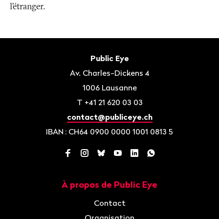
l’étranger.
Bas
de
Contact
Public Eye
page
Av. Charles-Dickens 4
1006
Lausanne
T
+41 21 620 03 03
contact@publiceye.ch
IBAN
: CH64 0900 0000 1001 0813 5
Facebook
Instagram
Bluesky
YouTube
LinkedIn
WhatsApp
À propos de Public Eye
Navigation
Contact
Organisation