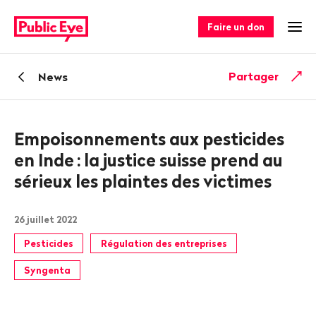
Naviguer
Navigation
sur
rapide
Faire un don
Ouv
publiceye.ch
Retour
Partager
News
Empoisonnements aux pesticides
en Inde
: la justice suisse prend au
sérieux les plaintes des victimes
26 juillet 2022
Pesticides
Régulation des entreprises
Syngenta