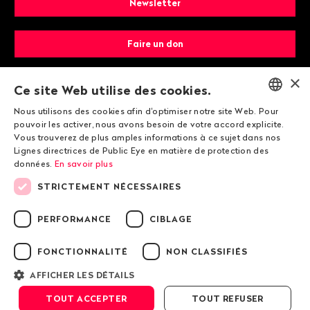
Newsletter
Faire un don
×
Devenir membre
Ce site Web utilise des cookies.
Nous utilisons des cookies afin d'optimiser notre site Web. Pour
ENGLISH
pouvoir les activer, nous avons besoin de votre accord explicite.
Vous trouverez de plus amples informations à ce sujet dans nos
DEUTSCH
Lignes directrices de Public Eye en matière de protection des
données.
En savoir plus
FRANÇAIS
STRICTEMENT NÉCESSAIRES
© 2026 Public Eye
PERFORMANCE
CIBLAGE
FONCTIONNALITÉ
NON CLASSIFIÉS
Mentions légales
Lignes directrices de Public Eye en matière de
AFFICHER LES DÉTAILS
protection des données
TOUT ACCEPTER
TOUT REFUSER
Conditions générales