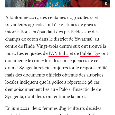
Atul
©
Lok
/
Pano
Pict
À l’automne 2017, des centaines d'agriculteurs et
travailleurs agricoles ont été victimes de graves
intoxications en épandant des pesticides sur des
champs de coton dans le district de Yavatmal, au
centre de l’Inde. Vingt-trois d’entre eux ont trouvé la
mort. Les enquêtes de
PAN India
et de
Public Eye
ont
documenté le contexte et les conséquences de ce
drame. Syngenta rejette toujours toute responsabilité
mais des documents officiels obtenus des autorités
locales indiquent que la police a répertorié 96 cas
d’empoisonnement liés au «
Polo
», l’insecticide de
Syngenta, dont deux ont entraîné la mort.
En juin 2021, deux femmes d'agriculteurs décédés