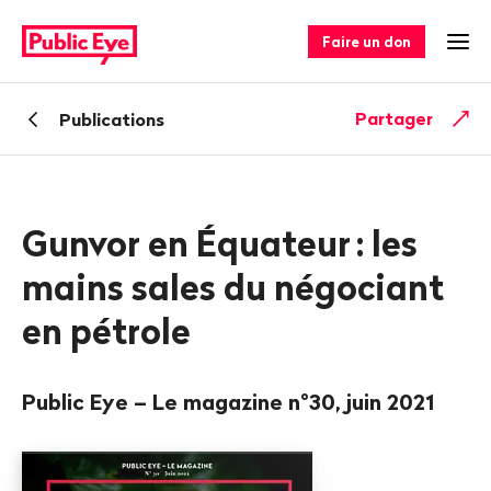
Naviguer
Navigation
sur
rapide
Faire un don
Ouv
publiceye.ch
Retour
Partager
Publications
Gunvor en Équateur
: les
mains sales du négociant
en pétrole
Public Eye – Le magazine n°30, juin 2021