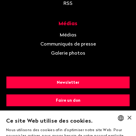
RSS
Médias
Médias
Communiqués de presse
Galerie photos
Newsletter
Faire un don
×
Devenir membre
Ce site Web utilise des cookies.
Nous utilisons des cookies afin d'optimiser notre site Web. Pour
ENGLISH
pouvoir les activer, nous avons besoin de votre accord explicite.