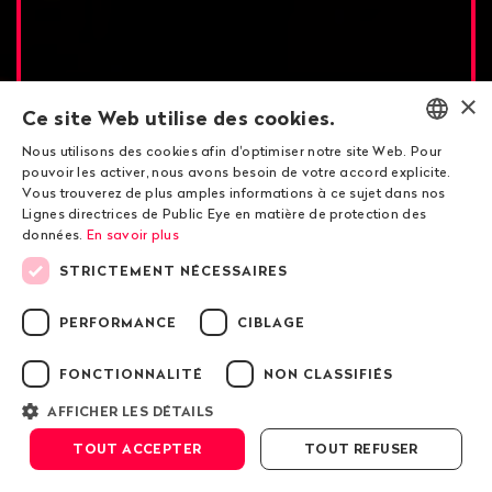
×
Ce site Web utilise des cookies.
Nous utilisons des cookies afin d'optimiser notre site Web. Pour
ENGLISH
pouvoir les activer, nous avons besoin de votre accord explicite.
Vous trouverez de plus amples informations à ce sujet dans nos
DEUTSCH
Lignes directrices de Public Eye en matière de protection des
données.
En savoir plus
FRANÇAIS
Gunvor en Équateur
STRICTEMENT NÉCESSAIRES
En Amazonie, un prédateur
PERFORMANCE
CIBLAGE
nommé Gunvor
FONCTIONNALITÉ
NON CLASSIFIÉS
AFFICHER LES DÉTAILS
Défiler vers le bas
TOUT ACCEPTER
TOUT REFUSER