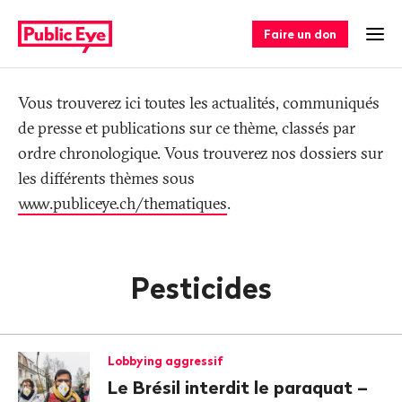
Naviguer
Navigation
sur
rapide
Faire un don
Ouv
publiceye.ch
Tag
Vous trouverez ici toutes les actualités, communiqués
de presse et publications sur ce thème, classés par
ordre chronologique. Vous trouverez nos dossiers sur
les différents thèmes sous
www.publiceye.ch/thematiques
.
Pesticides
Lobbying aggressif
Le Brésil interdit le paraquat –