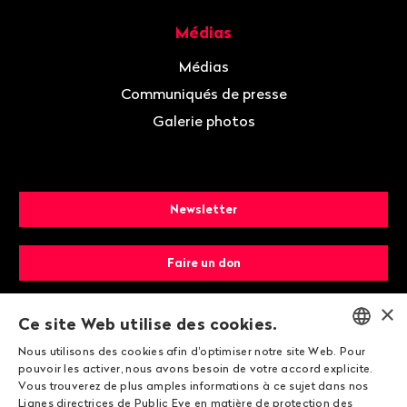
Médias
Médias
Communiqués de presse
Galerie photos
Newsletter
Faire un don
×
Devenir membre
Ce site Web utilise des cookies.
Nous utilisons des cookies afin d'optimiser notre site Web. Pour
ENGLISH
pouvoir les activer, nous avons besoin de votre accord explicite.
Vous trouverez de plus amples informations à ce sujet dans nos
DEUTSCH
Lignes directrices de Public Eye en matière de protection des