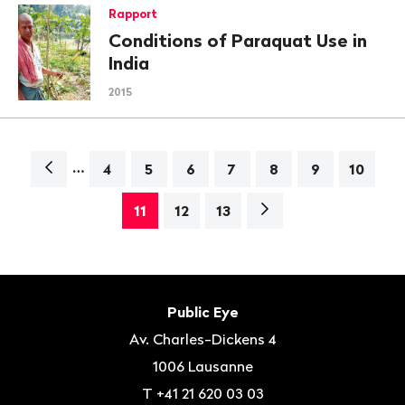
Rapport
Conditions of Paraquat Use in
India
2015
…
Navigation
4
5
6
7
8
9
10
Page
11
12
13
suivante>
Bas
de
Contact
Public Eye
page
Av. Charles-Dickens 4
1006
Lausanne
T
+41 21 620 03 03