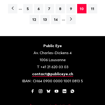
…
Navigation
5
6
7
8
9
10
11
…
Page
12
13
14
suivante>
Bas
de
Contact
Public Eye
page
Av. Charles-Dickens 4
1006
Lausanne
T
+41 21 620 03 03
contact@publiceye.ch
IBAN
: CH64 0900 0000 1001 0813 5
Facebook
Instagram
Bluesky
YouTube
LinkedIn
WhatsApp