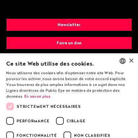
Newsletter
Faire un don
×
Devenir membre
Ce site Web utilise des cookies.
Nous utilisons des cookies afin d'optimiser notre site Web. Pour
ENGLISH
pouvoir les activer, nous avons besoin de votre accord explicite.
Vous trouverez de plus amples informations à ce sujet dans nos
DEUTSCH
Lignes directrices de Public Eye en matière de protection des
données.
En savoir plus
FRANÇAIS
STRICTEMENT NÉCESSAIRES
© 2026 Public Eye
PERFORMANCE
CIBLAGE
FONCTIONNALITÉ
NON CLASSIFIÉS