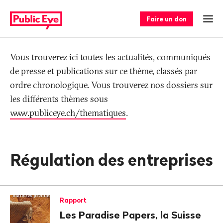
Naviguer
Navigation
sur
rapide
Faire un don
Ouv
publiceye.ch
Tag
Vous trouverez ici toutes les actualités, communiqués
de presse et publications sur ce thème, classés par
ordre chronologique. Vous trouverez nos dossiers sur
les différents thèmes sous
www.publiceye.ch/thematiques
.
Régulation des entreprises
Rapport
Les Paradise Papers, la Suisse