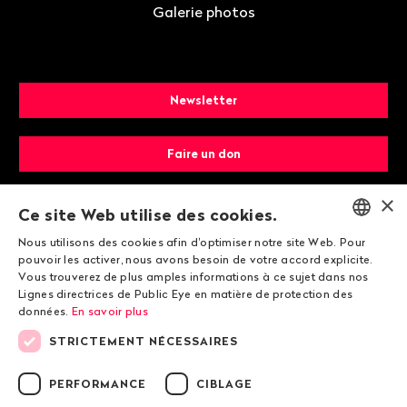
Galerie photos
Newsletter
Faire un don
×
Devenir membre
Ce site Web utilise des cookies.
Nous utilisons des cookies afin d'optimiser notre site Web. Pour
ENGLISH
pouvoir les activer, nous avons besoin de votre accord explicite.
Vous trouverez de plus amples informations à ce sujet dans nos
DEUTSCH
Lignes directrices de Public Eye en matière de protection des
données.
En savoir plus
FRANÇAIS
STRICTEMENT NÉCESSAIRES
© 2026 Public Eye
PERFORMANCE
CIBLAGE