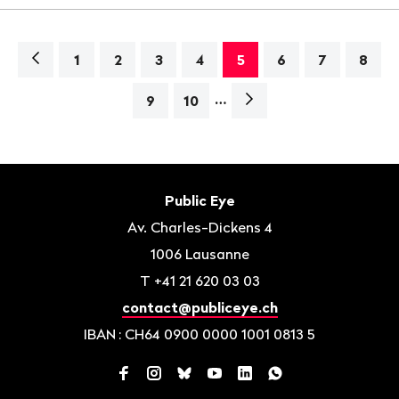
Navigation
1
2
3
4
5
6
7
8
…
Page
9
10
suivante>
Bas
de
Contact
Public Eye
page
Av. Charles-Dickens 4
1006
Lausanne
T
+41 21 620 03 03
contact@publiceye.ch
IBAN
: CH64 0900 0000 1001 0813 5
Facebook
Instagram
Bluesky
YouTube
LinkedIn
WhatsApp