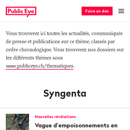
Naviguer
Navigation
sur
rapide
Faire un don
Ouv
publiceye.ch
Tag
Vous trouverez ici toutes les actualités, communiqués
de presse et publications sur ce thème, classés par
ordre chronologique. Vous trouverez nos dossiers sur
les différents thèmes sous
www.publiceye.ch/thematiques
.
Syngenta
Nouvelles révélations
Vague d’empoi­son­ne­ments en