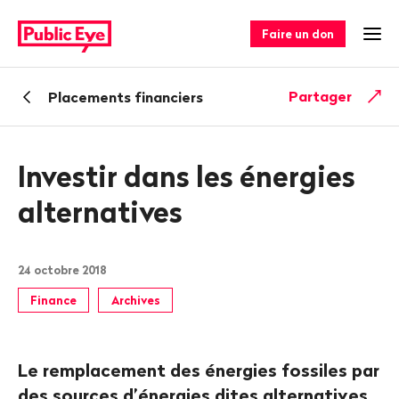
Naviguer
Navigation
sur
rapide
Faire un don
Ouv
publiceye.ch
Retour
Partager
Placements financiers
Investir dans les énergies
alternatives
24 octobre 2018
Finance
Archives
Le remplacement des énergies fossiles par
des sources d’énergies dites alternatives