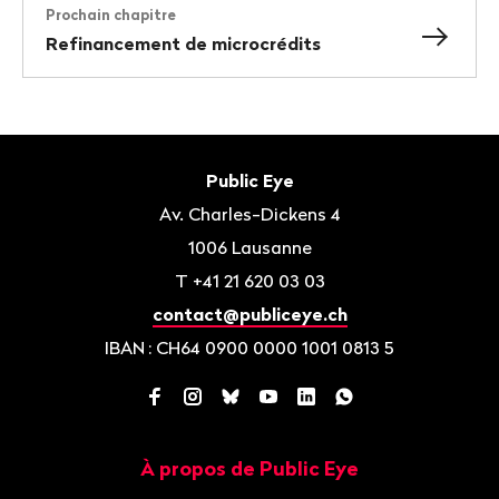
Prochain chapitre
Refinancement de microcrédits
Bas
de
Contact
Public Eye
page
Av. Charles-Dickens 4
1006
Lausanne
T
+41 21 620 03 03
contact@publiceye.ch
IBAN
: CH64 0900 0000 1001 0813 5
Facebook
Instagram
Bluesky
YouTube
LinkedIn
WhatsApp
À propos de Public Eye
Navigation