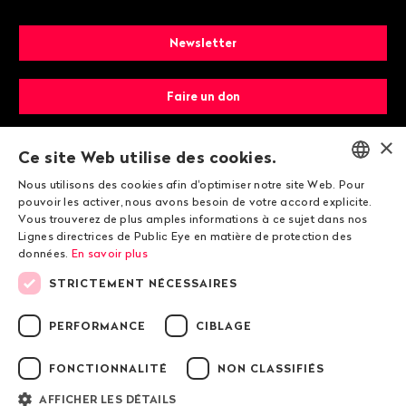
Newsletter
Faire un don
×
Devenir membre
Ce site Web utilise des cookies.
Nous utilisons des cookies afin d'optimiser notre site Web. Pour
ENGLISH
pouvoir les activer, nous avons besoin de votre accord explicite.
Vous trouverez de plus amples informations à ce sujet dans nos
DEUTSCH
Lignes directrices de Public Eye en matière de protection des
données.
En savoir plus
FRANÇAIS
STRICTEMENT NÉCESSAIRES
© 2026 Public Eye
PERFORMANCE
CIBLAGE
FONCTIONNALITÉ
NON CLASSIFIÉS
Mentions légales
Lignes directrices de Public Eye en matière de
AFFICHER LES DÉTAILS