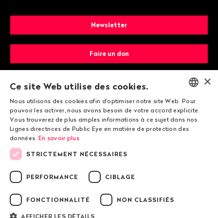
Newsletter
Faire un don
×
Devenir membre
Ce site Web utilise des cookies.
Nous utilisons des cookies afin d'optimiser notre site Web. Pour
ENGLISH
pouvoir les activer, nous avons besoin de votre accord explicite.
Vous trouverez de plus amples informations à ce sujet dans nos
DEUTSCH
Lignes directrices de Public Eye en matière de protection des
données.
En savoir plus
FRANÇAIS
STRICTEMENT NÉCESSAIRES
© 2026 Public Eye
PERFORMANCE
CIBLAGE
FONCTIONNALITÉ
NON CLASSIFIÉS
Mentions légales
Lignes directrices de Public Eye en matière de
AFFICHER LES DÉTAILS