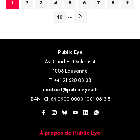
1
2
3
4
5
6
7
8
9
…
Page
10
suivante>
Bas
de
Contact
Public Eye
page
Av. Charles-Dickens 4
1006
Lausanne
T
+41 21 620 03 03
contact@publiceye.ch
IBAN
: CH64 0900 0000 1001 0813 5
Facebook
Instagram
Bluesky
YouTube
LinkedIn
WhatsApp
À propos de Public Eye
Navigation