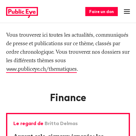
Naviguer
Navigation
sur
rapide
Faire un don
Ouv
publiceye.ch
Tag
Vous trouverez ici toutes les actualités, communiqués
de presse et publications sur ce thème, classés par
ordre chronologique. Vous trouverez nos dossiers sur
les différents thèmes sous
www.publiceye.ch/thematiques
.
Finance
Le regard de
Britta Delmas