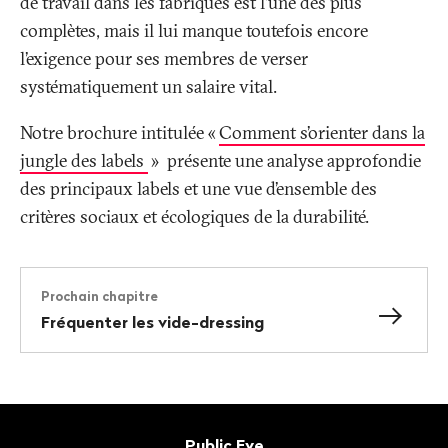
de travail dans les fabriques est l’une des plus
complètes, mais il lui manque toutefois encore
l’exigence pour ses membres de verser
systématiquement un salaire vital.
Notre brochure intitulée «
Comment s’orienter dans la
jungle des labels
» présente une analyse approfondie
des principaux labels et une vue d’ensemble des
critères sociaux et écologiques de la durabilité.
Prochain chapitre
Fréquenter les vide-dressing
Bas
de
Contact
Public Eye