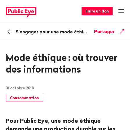
Naviguer
Navigation
sur
rapide
Faire un don
Ouv
publiceye.ch
Retour
Partager
S'engager pour une mode éthique
Mode éthique
: où trouver
des informations
31 octobre 2018
Consommation
Pour Public Eye, une mode éthique
demande une production durable sur les