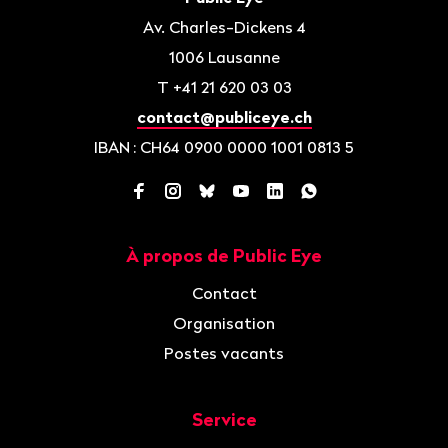
page
Av. Charles-Dickens 4
1006
Lausanne
T
+41 21 620 03 03
contact@publiceye.ch
IBAN
: CH64 0900 0000 1001 0813 5
Facebook
Instagram
Bluesky
YouTube
LinkedIn
WhatsApp
À propos de Public Eye
Navigation
Contact
Organisation
Postes vacants
Service