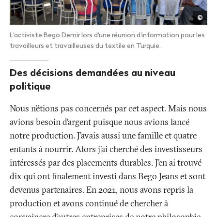
CCC
©
Turk
L'activiste Bego Demir lors d'une réunion d'information pour les
travailleurs et travailleuses du textile en Turquie.
Des décisions demandées au niveau
politique
Nous n’étions pas concernés par cet aspect. Mais nous
avions besoin d’argent puisque nous avions lancé
notre production. J’avais aussi une famille et quatre
enfants à nourrir. Alors j’ai cherché des investisseurs
intéressés par des placements durables. J’en ai trouvé
dix qui ont finalement investi dans Bego Jeans et sont
devenus partenaires. En 2021, nous avons repris la
production et avons continué de chercher à
convaincre d’autres entreprises de notre philosophie