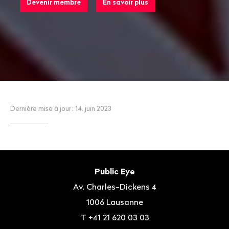
Devenir membre
En savoir plus
Dernière mise à jour
: 14. juin 2023
Bas
de
Contact
Public Eye
page
Av. Charles-Dickens 4
1006
Lausanne
T
+41 21 620 03 03