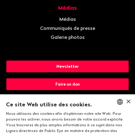
Médias
Médias
Communiqués de presse
Galerie photos
Newsletter
Faire un don
×
Devenir membre
Ce site Web utilise des cookies.
Nous utilisons des cookies afin d'optimiser notre site Web. Pour
ENGLISH
pouvoir les activer, nous avons besoin de votre accord explicite.
Vous trouverez de plus amples informations à ce sujet dans nos
DEUTSCH
Lignes directrices de Public Eye en matière de protection des