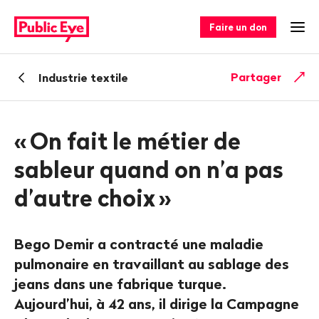
Naviguer
Navigation
sur
rapide
Faire un don
Ouv
publiceye.ch
Retour
Partager
Industrie textile
«
On fait le métier de
sableur quand on n’a pas
d’autre choix
»
Bego Demir a contracté une maladie
pulmonaire en travaillant au sablage des
jeans dans une fabrique turque.
Aujourd’hui, à 42 ans, il dirige la Campagne