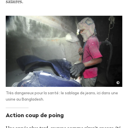
salaires.
AFP/
©
Uz
Zam
Très dangereux pour la santé
: le sablage de jeans, ici dans une
usine au Bangladesh.
Action coup de poing