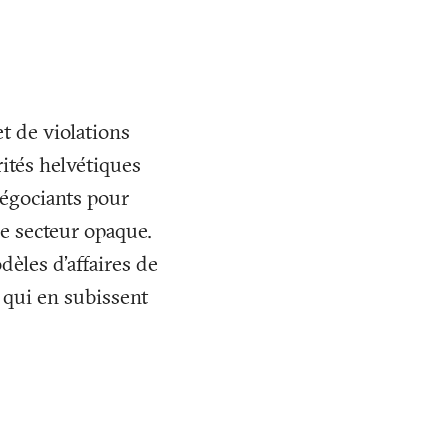
et de violations
rités helvétiques
égociants pour
ce secteur opaque.
èles d’affaires de
 qui en subissent