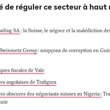
é de réguler ce secteur à haut 
rading SA
: la Suisse, le négoce et la malédiction d
 Steinmetz Group
: soupçons de corruption en Guin
ques fiscales de Vale
res angolaises de Trafigura
ires obscures des négociants suisses au Nigeria
:
Traf
noir