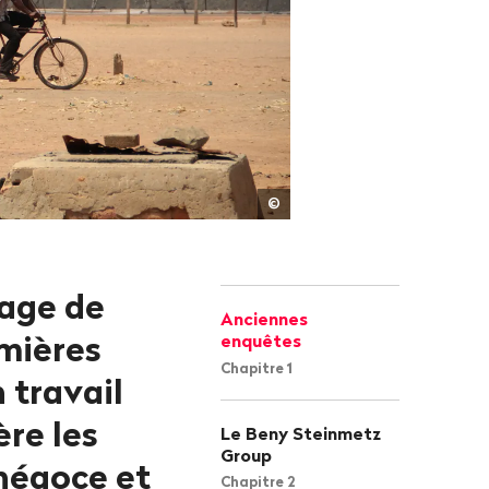
Audrey
©
Gallet
rage de
Anciennes
emières
enquêtes
Chapitre 1
 travail
re les
Le Beny Steinmetz
Group
 négoce et
Chapitre 2