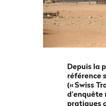
Depuis la 
référence 
(«
Swiss Tr
d’enquête 
pratiques 