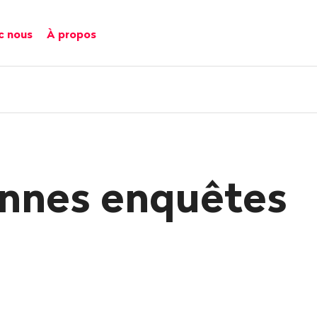
c nous
À propos
nnes enquêtes