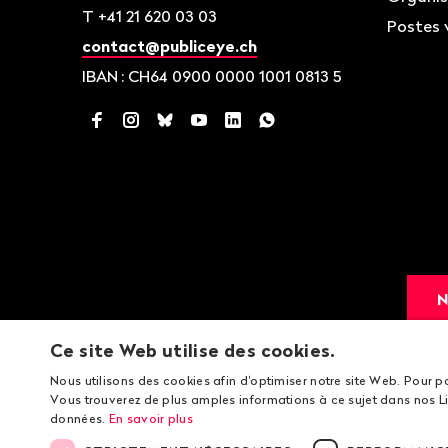
T
+41 21 620 03 03
Postes 
contact@publiceye.ch
IBAN
: CH64 0900 0000 1001 0813 5
Facebook
Instagram
Bluesky
YouTube
LinkedIn
WhatsApp
N
Ce site Web utilise des cookies.
Nous utilisons des cookies afin d'optimiser notre site Web. Pour p
Vous trouverez de plus amples informations à ce sujet dans nos Li
données.
En savoir plus