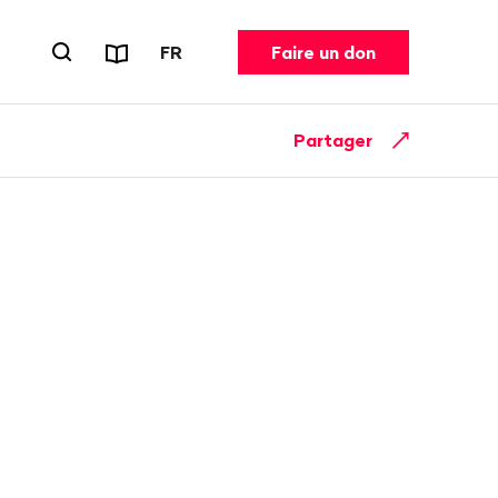
Rapports et dépliants
CHANGER DE LANGUE. LANGUE ACT
FR
Faire un don
Ouvrir le formulaire de recherche
Partager