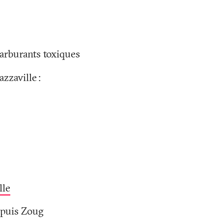
carburants toxiques
azzaville
:
lle
epuis Zoug