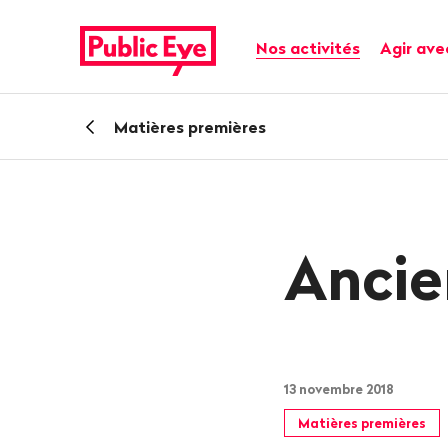
Naviguer
Navigation
sur
rapide
Navigation principale
Nos activités
Agir ave
publiceye.ch
Retour
Matières premières
Ancie
13 novembre 2018
Matières premières