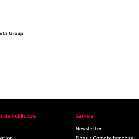
etz Group
ion
s de Public Eye
Service
t
Newsletter
ation
Dons / Compte bancaire