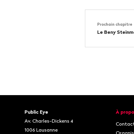
Prochain chapitre
Le Beny Steinm
Bas
de
page
Contact
Navigat
Public Eye
À propo
Av. Charles-Dickens 4
Contac
1006
Lausanne
Organis