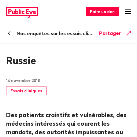
Naviguer
Navigation
sur
rapide
Faire un don
Ouv
publiceye.ch
Retour
Partager
Nos enquêtes sur les essais cliniques délocalisés
Russie
14 novembre 2018
Essais cliniques
Des patients craintifs et vulnérables, des
médecins intéressés qui courent les
mandats, des autorités impuissantes ou