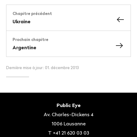
Chapitre précédent
Ukraine
Prochain chapitre
Argentine
Dernière mise à jour
: 01. décembre 2013
Bas
de
Contact
Public Eye
page
Av. Charles-Dickens 4
1006
Lausanne
T
+41 21 620 03 03