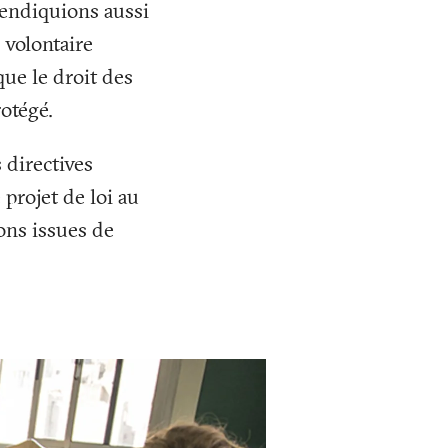
vendiquions aussi
n volontaire
ue le droit des
rotégé.
 directives
 projet de loi au
ions issues de