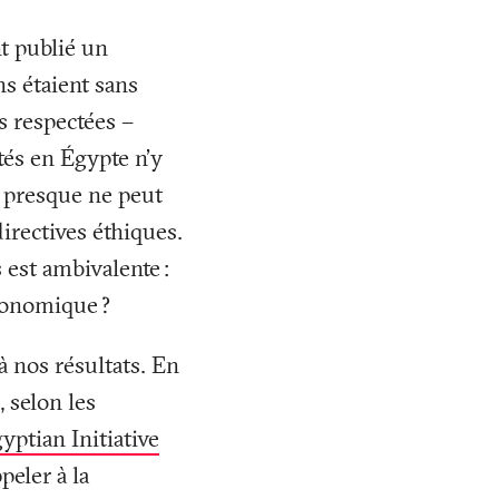
nt publié un
ns étaient sans
s respectées –
és en Égypte n’y
u presque ne peut
directives éthiques.
s est ambivalente
:
 économique
?
à nos résultats. En
, selon les
yptian Initiative
peler à la