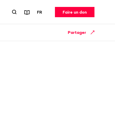
Rapports et dépliants
CHANGER DE LANGUE. LANGUE ACT
FR
Faire un don
Ouvrir le formulaire de recherche
Partager