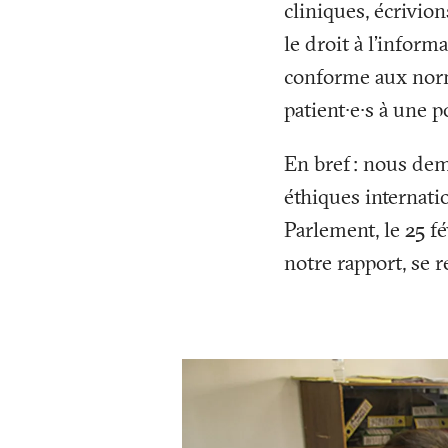
cliniques, écrivi
le droit à l’inform
conforme aux norme
patient∙e∙s à une p
En bref
: nous dem
éthiques internatio
Parlement, le 25 f
notre rapport, se 