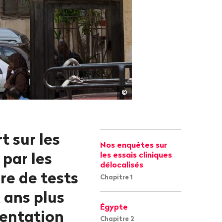
Roger
©
Anis
t sur les
Nos enquêtes sur
 par les
les essais cliniques
délocalisés
re de tests
Chapitre 1
 ans plus
Égypte
mentation
Chapitre 2