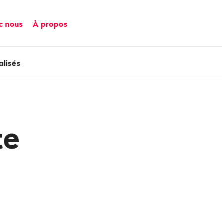
c nous
À propos
alisés
te