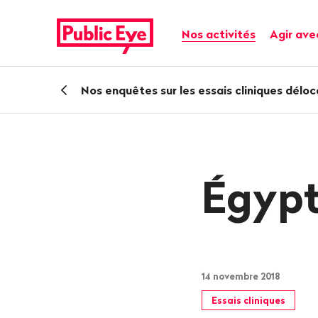
Naviguer
Navigation
sur
rapide
Navigation principale
Nos activités
Agir ave
publiceye.ch
Retour
Nos enquêtes sur les essais cliniques déloc
Égyp
14 novembre 2018
Essais cliniques