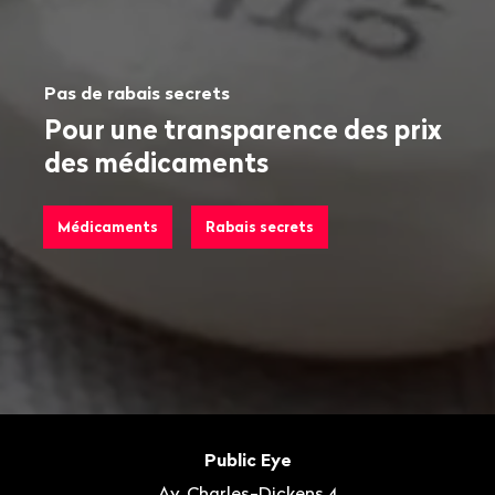
Pas de rabais secrets
Pour une transparence des prix
des médicaments
Médicaments
Rabais secrets
Bas
de
Contact
Public Eye
page
Av. Charles-Dickens 4