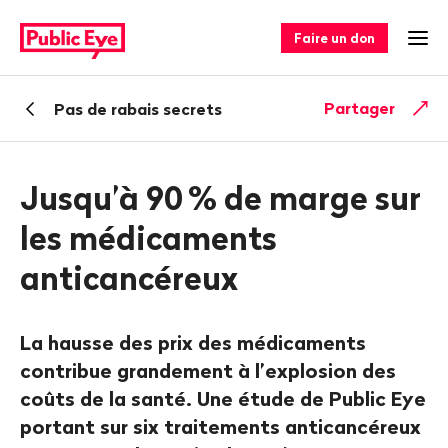
Naviguer
Navigation
sur
rapide
Faire un don
Ouv
publiceye.ch
Retour
Partager
Pas de rabais secrets
Jusqu’à 90
% de marge sur
les médicaments
anticancéreux
La hausse des prix des médicaments
contribue grandement à l’explosion des
coûts de la santé. Une étude de Public Eye
portant sur six traitements anticancéreux