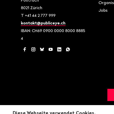
Postfach
Organis
8021
Zürich
Jobs
T
+41 44 2 777 999
kontakt@publiceye.ch
IBAN: CH69 0900 0000 8000 8885
4
Facebook
Instagram
Bluesky
YouTube
LinkedIn
WhatsApp
Diese Webseite verwendet Cookies.