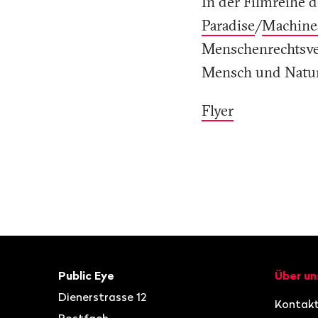
In der Filmreihe 
Paradise
/
Machine
Menschenrechtsver
Mensch und Natur
Flyer
Fusszeile
Kontakt
Navigat
Public Eye
Über un
Dienerstrasse 12
Kontak