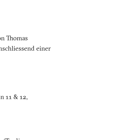
von Thomas
nschliessend einer
n 11 & 12,