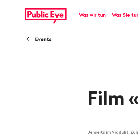
Navigieren
Schnellnavigation
auf
Hauptnavigation
Was wir tun
Was Sie tu
publiceye.ch
Zurück
Events
zu
Film 
Jenseits im Viadukt, Züri