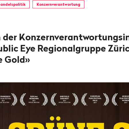
andelspolitik
Konzernverantwortung
der Konzernverantwortungsin
Public Eye Regionalgruppe Züri
e Gold»