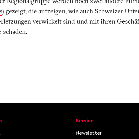
der Regionalgruppe werden noch zwei andere Filme
s
) gezeigt, die aufzeigen, wie auch Schweizer Unt
letzungen verwickelt sind und mit ihren Geschäft
 schaden.
ion
s
Service
t
Newsletter